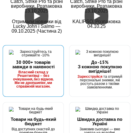
Catch, Strike Pro та різні
Catch, Strike Pro та різні
виробники. Розпаковка
виробники. Розпаковка
13.10.2025
13.10.2025
Отримали новинки від
KALIPSO. Розпаковка
Lucky John і Salmo —
04.10.25
09.10.2025 (Частина 2)
30 000+ товарів
До -15%
завжди в наявності
З кожною покупкою
вигідніше!
Власний склад у
Решетилівці — без
Зареєструйся
та отримуй
очікування, без відмов.
персональні знижки, які
Ми не дропшипінг, ми
ростуть разом з твоїми
справжній магазин.
замовленнями.
Товари на будь-який
Швидка доставка по
бюджет
Україні
Від доступних снастей до
Замовив сьогодні — вже
преміум-брендів
завтра на водоймі.