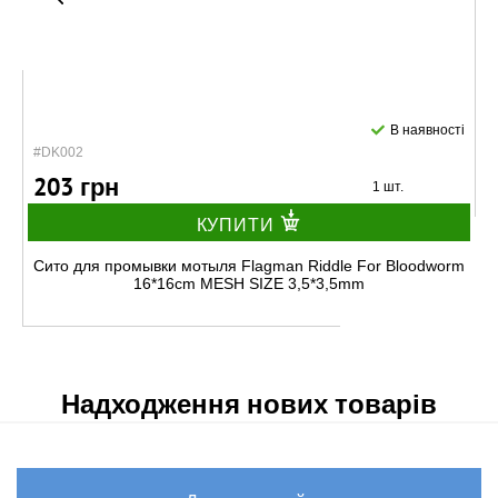
В наявності
#DK002
203 грн
1 шт.
КУПИТИ
Сито для промывки мотыля Flagman Riddle For Bloodworm
16*16cm MESH SIZE 3,5*3,5mm
Надходження нових товарів