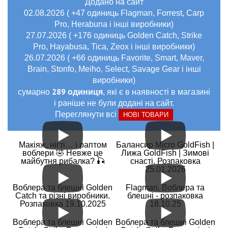
Додано на сайт
02.08.2026 ( +47 одиниць Flagman, Forrest, Carp
Pro, Herabuna і інші виробники)
27.07.2026 ( +176 одиниць Golden Catch, Strike
Pro, Hayabusa, Tica, Zeox і інші виробники)
26.07.2026 ( +66 одиниць Favorite, Smart, Maver,
Brain, Stonfo, Meiho, Select, Savage Gear і інші
виробники)
289 одиниця
сумарно
, які є в наявності в магазині
і раніше не були додані на сайт.
Переглянути всі
НОВІ ТОВАРИ
Макіяж, нігті… і раптом
Балансир Micro GoldFish |
воблери 🤣 Невже це
Лижа GoldFish | Зимові
майбутня рибалка? 🎣
снасті. Розпаковка
25.01.2026
Воблера та блешні Golden
Flagman. Воблера та
Catch та різні виробники.
блешні - розпаковка
Розпаковка 19.10.2025
18.10.25
Воблера та блешні Golden
Воблера та блешні Golden