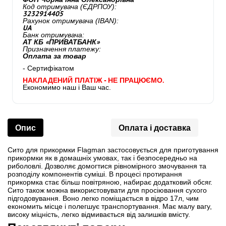
Код отримувача (ЄДРПОУ):
3232914405
Рахунок отримувача (IBAN):
UA
Банк отримувача:
АТ КБ «ПРИВАТБАНК»
Призначення платежу:
Оплата за товар
- Сертифікатом
НАКЛАДЕНИЙ ПЛАТІЖ - НЕ ПРАЦЮЄМО.
Економимо наш і Ваш час.
Опис
Оплата і доставка
Сито для прикормки Flagman застосовується для приготування
прикормки як в домашніх умовах, так і безпосередньо на
риболовлі. Дозволяє домогтися рівномірного змочування та
розподілу компонентів суміші. В процесі протирання
прикормка стає більш повітряною, набирає додатковий обсяг.
Сито також можна використовувати для просіювання сухого
підгодовування. Воно легко поміщається в відро 17л, чим
економить місце і полегшує транспортування. Має малу вагу,
високу міцність, легко відмивається від залишків вмісту.