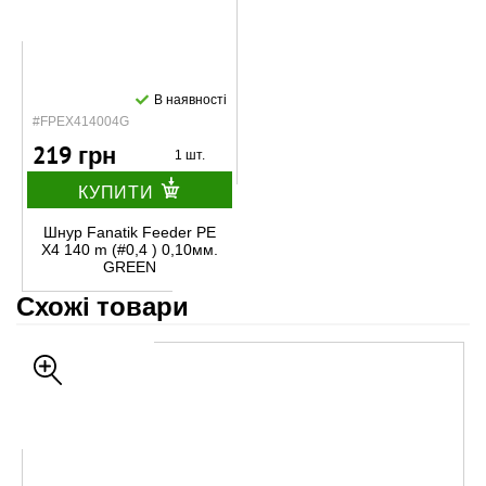
В наявності
#FPEX414004G
219 грн
1 шт.
КУПИТИ
Шнур Fanatik Feeder PE
X4 140 m (#0,4 ) 0,10мм.
GREEN
Схожі товари