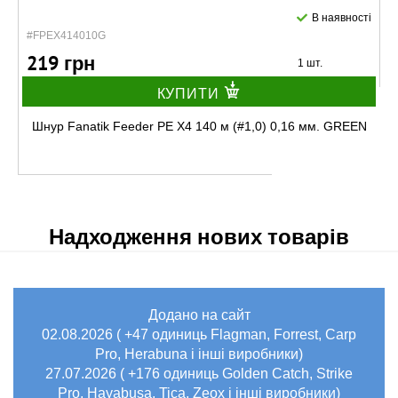
В наявності
#FPEX414010G
219 грн
1 шт.
КУПИТИ
Шнур Fanatik Feeder PE X4 140 м (#1,0) 0,16 мм. GREEN
Надходження нових товарів
Додано на сайт
В наявності
02.08.2026 ( +47 одиниць Flagman, Forrest, Carp
#FPEX414015G
Pro, Herabuna і інші виробники)
219 грн
1 шт.
27.07.2026 ( +176 одиниць Golden Catch, Strike
Pro, Hayabusa, Tica, Zeox і інші виробники)
КУПИТИ