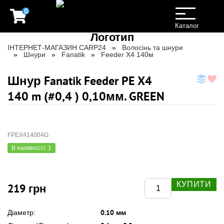
0
Toggle
navigation
Каталог
ІНТЕРНЕТ-МАГАЗИН CARP24
Волосінь та шнури
Шнури
Fanatik
Feeder X4 140м
Шнур Fanatik Feeder PE X4
140 m (#0,4 ) 0,10мм. GREEN
FPEX414004G
В наявності: 1
КУПИТИ
219 грн
0.10 мм
Діаметр: