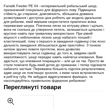
Fanatik Feeder PE X4 –чотирижильний рибальський шнур,
призначений спеціально для фідерного лову. Підвищена
стійкість до стирання, довговічність, збільшена довжина
розмотування і доступна ціна роблять цю модель ідеальною
для рибалки, який вирішив скористатися практично всіма
перевагами шнура. Плетенка лягає на котушку рівно і щільно,
вона не схильна до утворення петель, залишається щільною і
круглою навіть при тривалому використанні. При рівній
міцності з нейлоновою ліскою шнур набагато тонший і
еластичніший, тому з першого ж закидання годівниці стає ясно:
дальність закидання збільшилася дуже пристойно. З тонкою
ниткою зручно ловити протягом, вона дозволяє
використовувати легші годівниці; до того ж, завдяки своїй
нерозтяжності, шнур передає навіть найлегші клювання. Вам
здасться, що клювання покращало – але це не так. Просто ви
стали помічати будь-який дотик до приманки, і тепер підсікаєте
набагато частіше. Переважна більшість підсічок результативна,
адже шнур не пом'якшує зусилля, з яким гачок встромляється
в риб'ячу губу. Не забудьте відрегулювати фрикціон, та
насолоджуйтесь правильною фідерною рибалкою!
Переглянуті товари