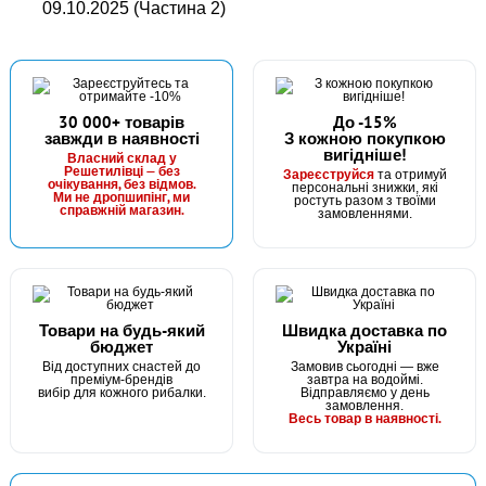
09.10.2025 (Частина 2)
30 000+ товарів
До -15%
завжди в наявності
З кожною покупкою
вигідніше!
Власний склад у
Решетилівці — без
Зареєструйся
та отримуй
очікування, без відмов.
персональні знижки, які
Ми не дропшипінг, ми
ростуть разом з твоїми
справжній магазин.
замовленнями.
Товари на будь-який
Швидка доставка по
бюджет
Україні
Від доступних снастей до
Замовив сьогодні — вже
преміум-брендів
завтра на водоймі.
вибір для кожного рибалки.
Відправляємо у день
замовлення.
Весь товар в наявності.