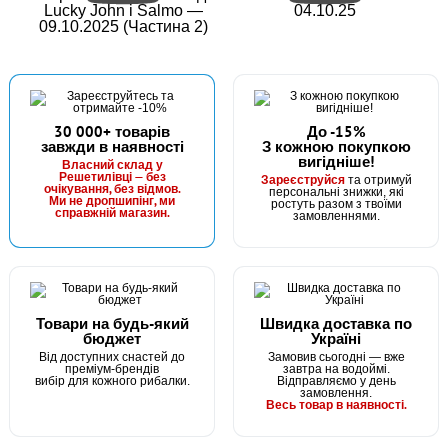
Lucky John і Salmo —
04.10.25
09.10.2025 (Частина 2)
-25%
30 000+ товарів
До -15%
завжди в наявності
З кожною покупкою
вигідніше!
В наявності
Власний склад у
Решетилівці — без
Зареєструйся
та отримуй
#1693.10.72
очікування, без відмов.
персональні знижки, які
1120 грн
Ми не дропшипінг, ми
ростуть разом з твоїми
840 грн
справжній магазин.
2 шт.
замовленнями.
КУПИТИ
Шнур Favorite Smart PE 8x 150м (sky blue) #0.8/0.153mm
10lb/6.8kg
Товари на будь-який
Швидка доставка по
бюджет
Україні
Від доступних снастей до
Замовив сьогодні — вже
-25%
преміум-брендів
завтра на водоймі.
вибір для кожного рибалки.
Відправляємо у день
замовлення.
Весь товар в наявності.