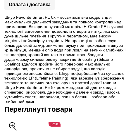
Оплата і доставка
Шнур Favorite Smart PE 8x – восьмижильна модель для
максимальної дальності закидання та повного контролю над
приманкою. Використовуваний матеріал H-Grade PE і сучасні
технології виготовлення дозволили створити нитку, яка має
дуже щільне плетіння з круглим перетином, має високу
міцність і неймовірну гладкість. На практиці це забезпечує
більш далекий закид, зниження шуму при проходженні шнура
крізь кільця, менший опір води при ловлі на великих глибинах і,
як наслідок, кращий контакт із приманкою. Завдяки
додатковому силиконовому покриттю Si-coating (Silicone
Coating) вдалося зробити його поверхню максимально
однорідною, практично не вбирає воду і, що володіє
підвищеною зносостійкістю. Шнур пофарбований за сучасною
технологією LP (Lifetime Painting), яка забезпечує збереження
яскравого та насиченого кольору на протязі довгої години.
Шнур Favorite Smart PE 8x рекомендований для тих видів
спінінгової риболовлі, де необхідний далекий закид і висока
чутливість снасті, наприклад, лов на блешні і воблери або
глибинний джиг.
Переглянуті товари
-25%