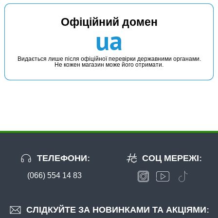
Офіційний домен
В наявності
ua
#1693.10.74
946 грн
710 грн
1 шт.
Видається лише після офіційної перевірки державними органами.
Не кожен магазин може його отримати.
КУПИТИ
Шнур Favorite Smart PE 8x 150м (sky blue) #1.2/0.187mm
15lb/9.5kg
-25%
ТЕЛЕФОНИ:
СОЦ МЕРЕЖІ:
(066) 554 14 83
В наявності
#1693.10.76
СЛІДКУЙТЕ ЗА НОВИНКАМИ ТА АКЦІЯМИ:
1010 грн
758 грн
2 шт.