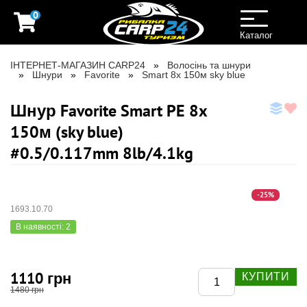
0
Toggle
navigation
Каталог
ІНТЕРНЕТ-МАГАЗИН CARP24
Волосінь та шнури
Шнури
Favorite
Smart 8x 150м sky blue
Шнур Favorite Smart PE 8x
150м (sky blue)
#0.5/0.117mm 8lb/4.1kg
-25%
1693.10.70
В наявності: 2
1110 грн
КУПИТИ
1480 грн