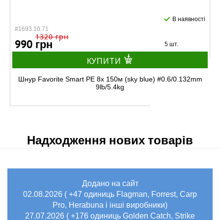
В наявності
#1693.10.71
1320 грн
990 грн
5 шт.
КУПИТИ
Шнур Favorite Smart PE 8x 150м (sky blue) #0.6/0.132mm
9lb/5.4kg
-25%
Надходження нових товарів
Додано на сайт
В наявності
02.08.2026 ( +47 одиниць Flagman, Forrest, Carp
#1693.10.73
1060 грн
Pro, Herabuna і інші виробники)
795 грн
5 шт.
27.07.2026 ( +176 одиниць Golden Catch, Strike