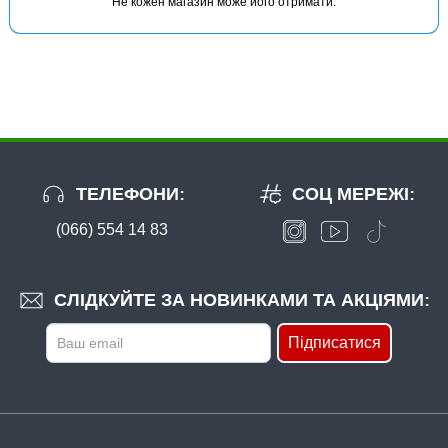
Не кожен магазин може його отримати.
КУПИТИ
Спінінг Favorite X1 762H 2.29m 12-40g Ex.Fast
ТЕЛЕФОНИ:
СОЦ МЕРЕЖІ:
(066) 554 14 83
В наявності
#1693.03.32
СЛІДКУЙТЕ ЗА НОВИНКАМИ ТА АКЦІЯМИ:
1970 грн
4 шт.
Підписатися
КУПИТИ
Спінінг Favorite X1 762MH 2.29m 10-32g Fast