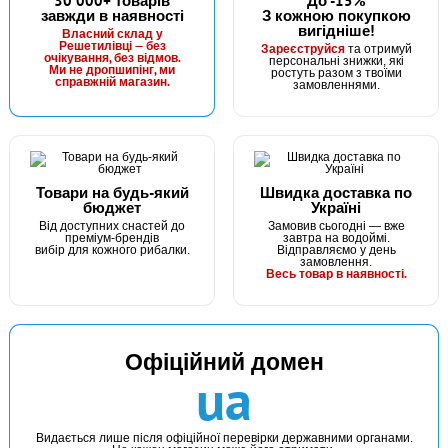
30 000+ товарів
До -15%
завжди в наявності
З кожною покупкою
вигідніше!
В наявності
Власний склад у
Решетилівці — без
Зареєструйся
та отримуй
#1693.03.26
очікування, без відмов.
персональні знижки, які
Ми не дропшипінг, ми
ростуть разом з твоїми
1820 грн
справжній магазин.
5 шт.
замовленнями.
КУПИТИ
Спінінг Favorite X1 662L 1.98m 2-10g Mod.Fast
Товари на будь-який
Швидка доставка по
бюджет
Україні
Від доступних снастей до
Замовив сьогодні — вже
преміум-брендів
завтра на водоймі.
вибір для кожного рибалки.
Відправляємо у день
замовлення.
Весь товар в наявності.
Офіційний домен
В наявності
ua
#1693.03.33
2010 грн
4 шт.
Видається лише після офіційної перевірки державними органами.