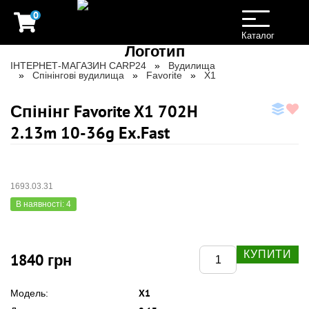
0
Toggle
navigation
Каталог
ІНТЕРНЕТ-МАГАЗИН CARP24
Вудилища
Спінінгові вудилища
Favorite
X1
Спінінг Favorite X1 702H
2.13m 10-36g Ex.Fast
1693.03.31
В наявності: 4
КУПИТИ
1840 грн
X1
Модель: