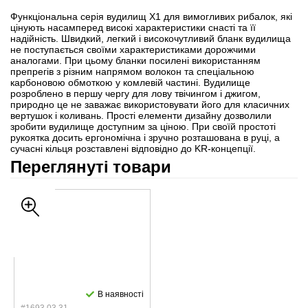
Функціональна серія вудилищ Х1 для вимогливих рибалок, які
цінують насамперед високі характеристики снасті та її
надійність. Швидкий, легкий і високочутливий бланк вудилища
не поступається своїми характеристиками дорожчими
аналогами. При цьому бланки посилені використанням
препрегів з різним напрямом волокон та спеціальною
карбоновою обмоткою у комлевій частині. Вудилище
розроблено в першу чергу для лову твічингом і джигом,
природно це не заважає використовувати його для класичних
вертушок і коливань. Прості елементи дизайну дозволили
зробити вудилище доступним за ціною. При своїй простоті
рукоятка досить ергономічна і зручно розташована в руці, а
сучасні кільця розставлені відповідно до KR-концепції.
Переглянуті товари
В наявності