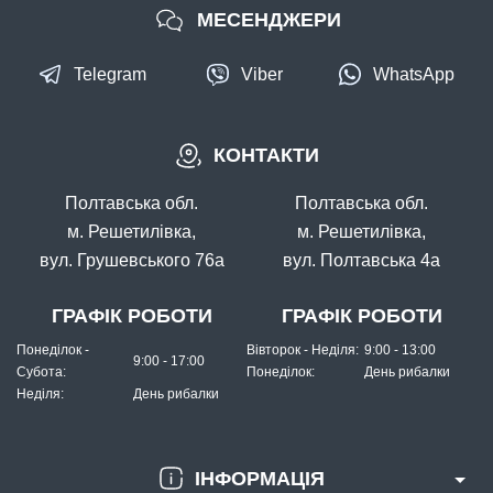
МЕСЕНДЖЕРИ
Telegram
Viber
WhatsApp
КОНТАКТИ
В наявності
#1693.04.63
Полтавська обл.
Полтавська обл.
2470 грн
2 шт.
м. Решетилівка,
м. Решетилівка,
вул. Грушевського 76а
вул. Полтавська 4а
КУПИТИ
Спінінг Favorite X1 802ExH 2.44m 30-80g Ex.Fast
ГРАФІК РОБОТИ
ГРАФІК РОБОТИ
Понеділок -
Вівторок - Неділя:
9:00 - 13:00
9:00 - 17:00
Субота:
Понеділок:
День рибалки
Неділя:
День рибалки
ІНФОРМАЦІЯ