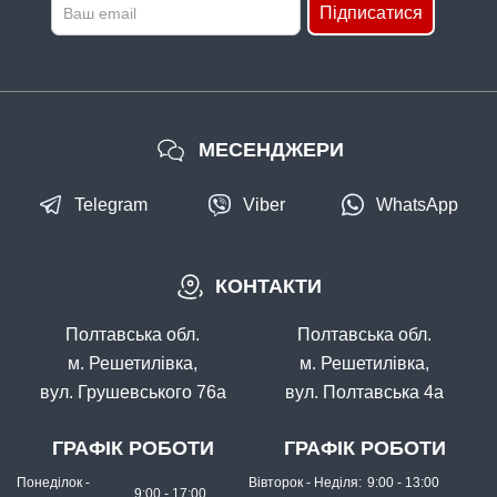
Підписатися
Готове оснащення Проф Монтаж Супер-Карась 35г
МЕСЕНДЖЕРИ
Telegram
Viber
WhatsApp
В наявності
КОНТАКТИ
#SK11117
Маг: 0 шт
Базар: 12 шт
71 грн
12 шт.
Полтавська обл.
Полтавська обл.
КУПИТИ
м. Решетилівка,
м. Решетилівка,
вул. Грушевського 76а
вул. Полтавська 4а
Готове оснащення Cупер-Карась, 70г
ГРАФІК РОБОТИ
ГРАФІК РОБОТИ
Понеділок -
Вівторок - Неділя:
9:00 - 13:00
9:00 - 17:00