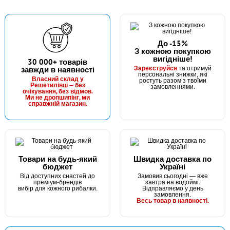
До -15%
З кожною покупкою
вигідніше!
В наявності
30 000+ товарів
Зареєструйся
завжди в наявності
та отримуй
#SK11112
персональні знижки, які
Маг: 22 шт
Базар: 3 шт
Власний склад у
ростуть разом з твоїми
76 грн
Решетилівці — без
25 шт.
замовленнями.
очікування, без відмов.
Ми не дропшипінг, ми
КУПИТИ
справжній магазин.
Супер Карась 30г
Товари на будь-який
Швидка доставка по
бюджет
Україні
Від доступних снастей до
Замовив сьогодні — вже
преміум-брендів
завтра на водоймі.
вибір для кожного рибалки.
Відправляємо у день
замовлення.
Весь товар в наявності.