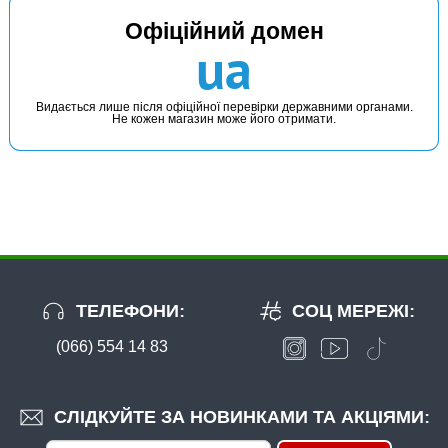
В наявності
Офіційний домен
#SK11114
ua
Маг: 7 шт
Базар: 2 шт
82 грн
9 шт.
КУПИТИ
Видається лише після офіційної перевірки державними органами.
Не кожен магазин може його отримати.
Готове оснащення Проф Монтаж Супер-Карась 40г
ТЕЛЕФОНИ:
СОЦ МЕРЕЖІ:
(066) 554 14 83
В наявності
#SK11113
76 грн
15 шт.
СЛІДКУЙТЕ ЗА НОВИНКАМИ ТА АКЦІЯМИ:
КУПИТИ