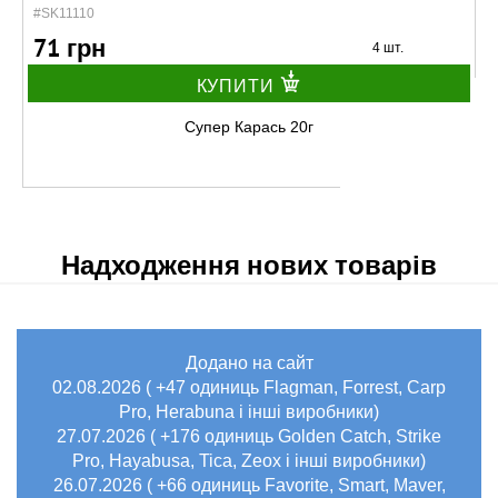
#SK11110
71 грн
4 шт.
КУПИТИ
Супер Карась 20г
Надходження нових товарів
Додано на сайт
В наявності
02.08.2026 ( +47 одиниць Flagman, Forrest, Carp
#SK11116
Маг: 0 шт
Базар: 11 шт
Pro, Herabuna і інші виробники)
87 грн
11 шт.
27.07.2026 ( +176 одиниць Golden Catch, Strike
Pro, Hayabusa, Tica, Zeox і інші виробники)
КУПИТИ
26.07.2026 ( +66 одиниць Favorite, Smart, Maver,