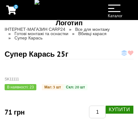
0
Toggle
navigation
Каталог
ІНТЕРНЕТ-МАГАЗИН CARP24
Все для монтажу
Готові монтажі та оснастки
Вбивці карася
Супер Карась
Супер Карась 25г
SK11111
Маг: 3 шт
Скл: 20 шт
В наявності: 23
КУПИТИ
71 грн