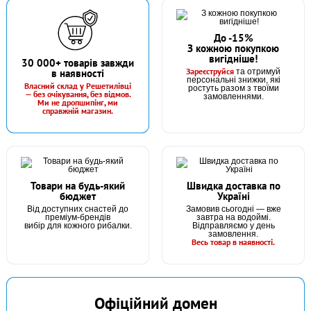
До -15%
З кожною покупкою
вигідніше!
В наявності
30 000+ товарів завжди
Зареєструйся
в наявності
та отримуй
#1650068
персональні знижки, які
Маг: 500 шт
Базар: 100 шт
Власний склад у Решетилівці
ростуть разом з твоїми
2 грн
— без очікування, без відмов.
600 шт.
замовленнями.
Ми не дропшипінг, ми
справжній магазин.
КУПИТИ
Трійник-розгалужувач для годівниці Madcarp
Товари на будь-який
Швидка доставка по
бюджет
Україні
Від доступних снастей до
Замовив сьогодні — вже
преміум-брендів
завтра на водоймі.
вибір для кожного рибалки.
Відправляємо у день
замовлення.
Весь товар в наявності.
В наявності
Офіційний домен
#1665221