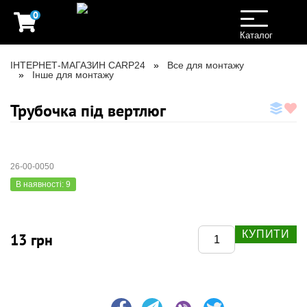
0
Toggle
navigation
Каталог
ІНТЕРНЕТ-МАГАЗИН CARP24
Все для монтажу
Інше для монтажу
Трубочка під вертлюг
26-00-0050
В наявності: 9
КУПИТИ
13 грн