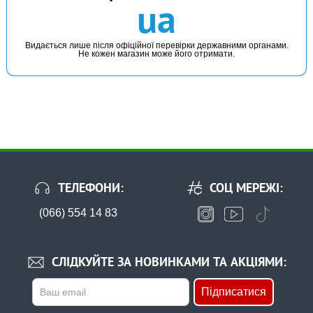
ua
31 грн
1 шт.
КУПИТИ
Видається лише після офіційної перевірки державними органами.
Не кожен магазин може його отримати.
Відбійник GC гумовий Rubber Buffer Beads(10шт)Green
ТЕЛЕФОНИ:
СОЦ МЕРЕЖІ:
(066) 554 14 83
В наявності
#1650086
5 грн
69 шт.
СЛІДКУЙТЕ ЗА НОВИНКАМИ ТА АКЦІЯМИ:
КУПИТИ
Підписатися
Застібка макушатник квадрат