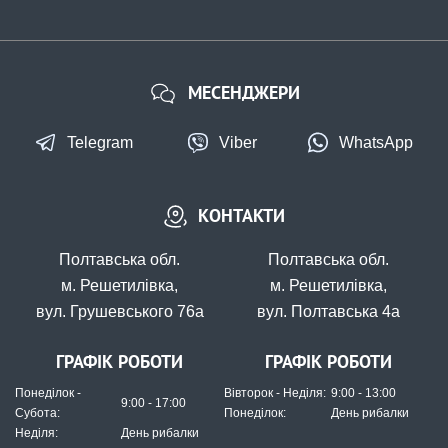
МЕСЕНДЖЕРИ
Telegram
Viber
WhatsApp
В наявності
КОНТАКТИ
#1665457
55 грн
Полтавська обл.
Полтавська обл.
9 шт.
м. Решетилівка,
м. Решетилівка,
КУПИТИ
вул. Грушевського 76а
вул. Полтавська 4а
Гумка GC Bait Band L(30шт)
ГРАФІК РОБОТИ
ГРАФІК РОБОТИ
Понеділок -
Вівторок - Неділя:
9:00 - 13:00
9:00 - 17:00
Субота:
Понеділок:
День рибалки
Неділя:
День рибалки