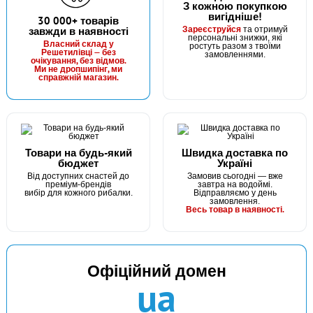
З кожною покупкою
вигідніше!
30 000+ товарів
Зареєструйся
завжди в наявності
та отримуй
персональні знижки, які
Власний склад у
ростуть разом з твоїми
Решетилівці — без
замовленнями.
очікування, без відмов.
Ми не дропшипінг, ми
справжній магазин.
Товари на будь-який
Швидка доставка по
бюджет
Україні
Від доступних снастей до
Замовив сьогодні — вже
преміум-брендів
завтра на водоймі.
вибір для кожного рибалки.
Відправляємо у день
замовлення.
Весь товар в наявності.
Офіційний домен
ua