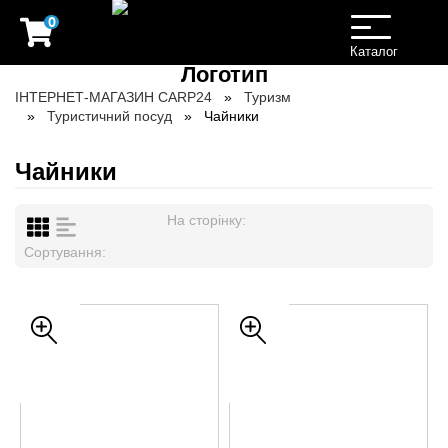
0
Toggle
navigation
Каталог
ІНТЕРНЕТ-МАГАЗИН CARP24
Туризм
Туристичний посуд
Чайники
Чайники
На сторінку:
Сортування: