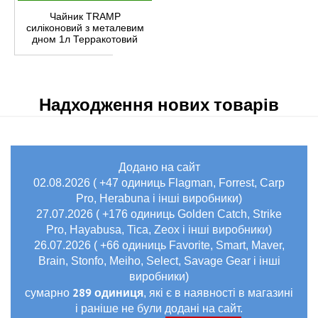
Чайник TRAMP
силіконовий з металевим
дном 1л Терракотовий
Надходження нових товарів
Додано на сайт
02.08.2026 ( +47 одиниць Flagman, Forrest, Carp
Pro, Herabuna і інші виробники)
27.07.2026 ( +176 одиниць Golden Catch, Strike
Pro, Hayabusa, Tica, Zeox і інші виробники)
26.07.2026 ( +66 одиниць Favorite, Smart, Maver,
Brain, Stonfo, Meiho, Select, Savage Gear і інші
виробники)
289 одиниця
сумарно
, які є в наявності в магазині
і раніше не були додані на сайт.