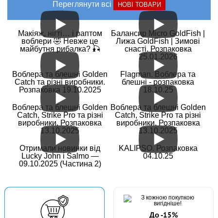
Переглянути всі
НОВІ ТОВАРИ
Макіяж, нігті… і раптом
Балансир Micro GoldFish |
воблери 🤣 Невже це
Лижа GoldFish | Зимові
майбутня рибалка? 🎣
снасті. Розпаковка
25.01.2026
Воблера та блешні Golden
Flagman. Воблера та
Catch та різні виробники.
блешні - розпаковка
Розпаковка 19.10.2025
18.10.25
Воблера та блешні Golden
Воблера та блешні Golden
Catch, Strike Pro та різні
Catch, Strike Pro та різні
виробники. Розпаковка
виробники. Розпаковка
13.10.2025
13.10.2025
Отримали новинки від
KALIPSO. Розпаковка
Lucky John і Salmo —
04.10.25
09.10.2025 (Частина 2)
До -15%