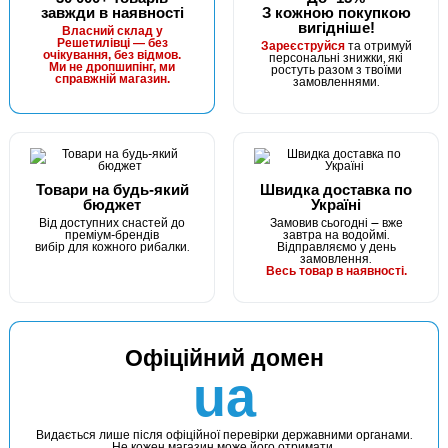
завжди в наявності
З кожною покупкою
вигідніше!
Власний склад у
Решетилівці — без
та отримуй
Зареєструйся
очікування, без відмов.
персональні знижки, які
Ми не дропшипінг, ми
ростуть разом з твоїми
справжній магазин.
замовленнями.
Товари на будь-який
Швидка доставка по
бюджет
Україні
Від доступних снастей до
Замовив сьогодні — вже
преміум-брендів
завтра на водоймі.
вибір для кожного рибалки.
Відправляємо у день
замовлення.
Весь товар в наявності.
Офіційний домен
ua
Видається лише після офіційної перевірки державними органами.
Не кожен магазин може його отримати.