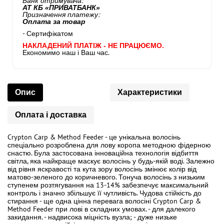
Банк отримувача:
АТ КБ «ПРИВАТБАНК»
Призначення платежу:
Оплата за товар
- Сертифікатом
НАКЛАДЕНИЙ ПЛАТІЖ - НЕ ПРАЦЮЄМО.
Економимо наш і Ваш час.
Опис
Характеристики
Оплата і доставка
Crypton Carp & Method Feeder - це унікальна волосінь
спеціально розроблена для лову коропа методною фідерною
снастю. Була застосована інноваційна технологія відбиття
світла, яка найкраще маскує волосінь у будь-якій воді. Залежно
від рівня яскравості та кута зору волосінь змінює колір від
матово-зеленого до коричневого. Тонуча волосінь з низьким
ступенем розтягування на 13-14% забезпечує максимальний
контроль і значно збільшує її чутливість. Чудова стійкість до
стирання - ще одна цінна перевага волосіні Crypton Carp &
Method Feeder при лові в складних умовах. - для далекого
закидання. - надвисока міцність вузла; - дуже низьке