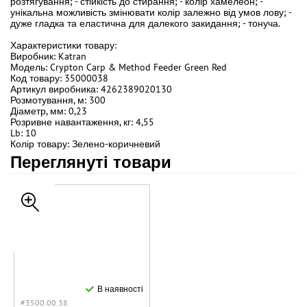
розтягування; - стійкість до стирання; - колір хамелеон; -
унікальна можливість змінювати колір залежно від умов лову; -
дуже гладка та еластична для далекого закидання; - тонуча.
Характеристики товару:
Виробник: Katran
Модель: Crypton Carp & Method Feeder Green Red
Код товару: 35000038
Артикул виробника: 4262389020130
Розмотування, м: 300
Діаметр, мм: 0,23
Розривне навантаження, кг: 4,55
Lb: 10
Колір товару: Зелено-коричневий
Переглянуті товари
В наявності
#3500.00.38