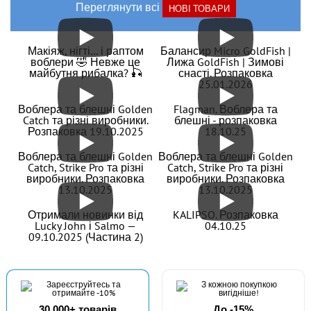
Переглянути всі
НОВІ ТОВАРИ
Макіяж, нігті… і раптом
Балансир Micro GoldFish |
воблери 🤣 Невже це
Лижа GoldFish | Зимові
майбутня рибалка? 🎣
снасті. Розпаковка
25.01.2026
Воблера та блешні Golden
Flagman. Воблера та
Catch та різні виробники.
блешні - розпаковка
Розпаковка 19.10.2025
18.10.25
Воблера та блешні Golden
Воблера та блешні Golden
Catch, Strike Pro та різні
Catch, Strike Pro та різні
виробники. Розпаковка
виробники. Розпаковка
13.10.2025
13.10.2025
Отримали новинки від
KALIPSO. Розпаковка
Lucky John і Salmo —
04.10.25
09.10.2025 (Частина 2)
30 000+ товарів
До -15%