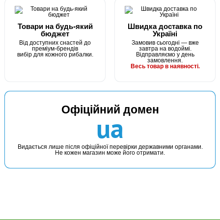
Товари на будь-який
Швидка доставка по
бюджет
Україні
Від доступних снастей до
Замовив сьогодні — вже
преміум-брендів
завтра на водоймі.
вибір для кожного рибалки.
Відправляємо у день
замовлення.
Весь товар в наявності.
В наявності
Офіційний домен
#5056057
ua
Маг: 1 шт
Базар: 1 шт
535 грн
2 шт.
КУПИТИ
Видається лише після офіційної перевірки державними органами.
Не кожен магазин може його отримати.
Воблер Strike Pro Inquisitor 130SP 26.3г (GC01S/A70-713-
SBO)