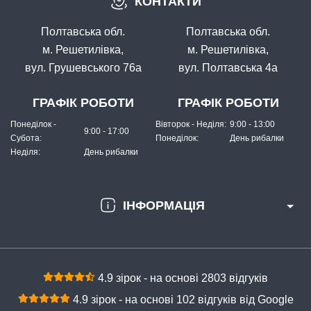
КОНТАКТИ
#5056058
Маг: 2 шт
Базар: 1 шт
535 грн
3 шт.
Полтавська обл.
Полтавська обл.
КУПИТИ
м. Решетилівка,
м. Решетилівка,
вул. Грушевського 76а
вул. Полтавська 4а
Воблер Strike Pro Inquisitor 130SP 26.3гр (A230S)
ГРАФІК РОБОТИ
ГРАФІК РОБОТИ
Понеділок -
Вівторок - Неділя:
9:00 - 13:00
9:00 - 17:00
Субота:
Понеділок:
День рибалки
Неділя:
День рибалки
ІНФОРМАЦІЯ
В наявності
#5056360
Маг: 1 шт
Базар: 1 шт
535 грн
2 шт.
4.9 зірок - на основі 2803 відгуків
КУПИТИ
4.9 зірок - на основі 102 відгуків від Google
Воблер Strike Pro Inquisitor 130SP 26.3гр (GC02S-KV)