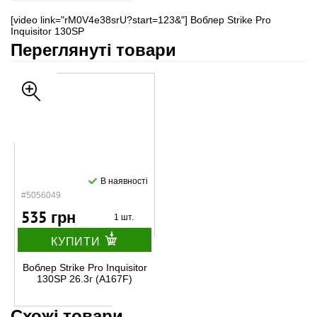
[video link="rM0V4e38srU?start=123&"] Воблер Strike Pro
Inquisitor 130SP
Переглянуті товари
В наявності
#5056049
535 грн
1 шт.
КУПИТИ
Воблер Strike Pro Inquisitor
130SP 26.3г (A167F)
Схожі товари