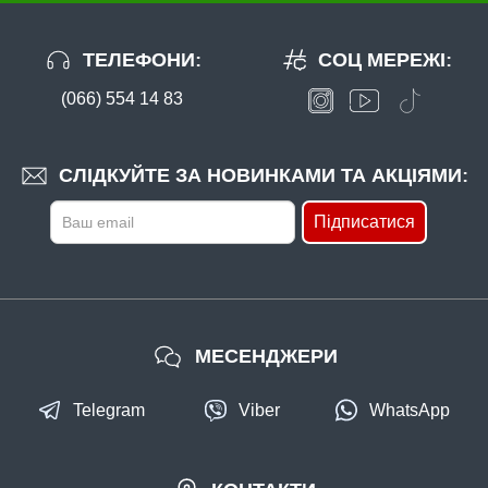
ТЕЛЕФОНИ:
СОЦ МЕРЕЖІ:
(066) 554 14 83
В наявності
#5056046
Маг: 2 шт
Базар: 1 шт
535 грн
3 шт.
СЛІДКУЙТЕ ЗА НОВИНКАМИ ТА АКЦІЯМИ:
КУПИТИ
Підписатися
Воблер Strike Pro Inquisitor 130SP 26.3гр (889)
МЕСЕНДЖЕРИ
Telegram
Viber
WhatsApp
В наявності