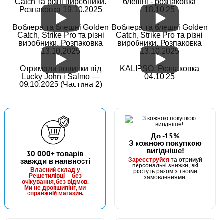
Catch та різні виробники.
блешні - розпаковка
Маг: 2 шт
Базар: 1 шт
535 грн
Розпаковка 19.10.2025
18.10.25
3 шт.
КУПИТИ
Воблера та блешні Golden
Воблера та блешні Golden
Catch, Strike Pro та різні
Catch, Strike Pro та різні
виробники. Розпаковка
виробники. Розпаковка
Воблер Strike Pro Inquisitor 130SP 26.3г (A204S)
13.10.2025
13.10.2025
Отримали новинки від
KALIPSO. Розпаковка
Lucky John і Salmo —
04.10.25
09.10.2025 (Частина 2)
До -15%
З кожною покупкою
вигідніше!
В наявності
30 000+ товарів
Зареєструйся
завжди в наявності
та отримуй
#5056056
персональні знижки, які
Маг: 0 шт
Базар: 1 шт
Власний склад у
ростуть разом з твоїми
535 грн
Решетилівці — без
1 шт.
замовленнями.
очікування, без відмов.
Ми не дропшипінг, ми
КУПИТИ
справжній магазин.
Воблер Strike Pro Inquisitor 130SP 26.3г (A70/613-SBO)