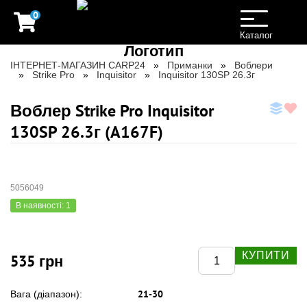
0
Toggle
navigation
Каталог
ІНТЕРНЕТ-МАГАЗИН CARP24
Приманки
Воблери
Strike Pro
Inquisitor
Inquisitor 130SP 26.3г
Воблер Strike Pro Inquisitor
130SP 26.3г (A167F)
5056049
В наявності: 1
КУПИТИ
535 грн
21-30
Вага (діапазон):