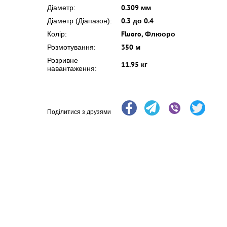
0.309 мм
Діаметр:
0.3 до 0.4
Діаметр (Діапазон):
Fluoro, Флюоро
Колір:
350 м
Розмотування:
Розривне
11.95 кг
навантаження:
Поділитися з друзями