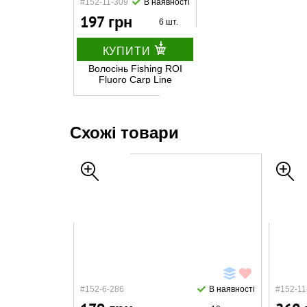
#152-11-309
В наявності
197 грн
6 шт.
КУПИТИ
Волосінь Fishing ROI
Fluoro Carp Line
d=0.309mm 11.95kg
350m
Схожі товари
#152-6-286
В наявності
#152-11