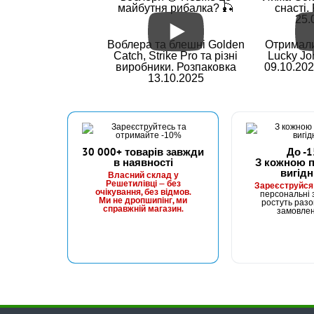
майбутня рибалка? 🎣
снасті.
25.
Воблера та блешні Golden
Отримали
Catch, Strike Pro та різні
Lucky Jo
виробники. Розпаковка
09.10.202
13.10.2025
30 000+ товарів завжди
До -
в наявності
З кожною 
вигідн
Власний склад у
Решетилівці — без
Зареєструйся
очікування, без відмов.
персональні з
Ми не дропшипінг, ми
ростуть разо
справжній магазин.
замовле