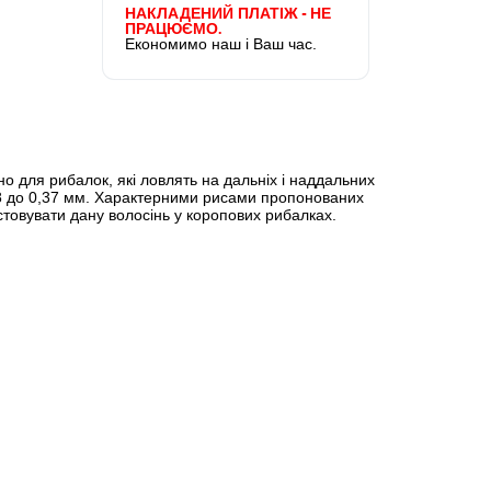
НАКЛАДЕНИЙ ПЛАТІЖ - НЕ
ПРАЦЮЄМО.
Економимо наш і Ваш час.
о для рибалок, які ловлять на дальніх і наддальних
0,28 до 0,37 мм. Характерними рисами пропонованих
истовувати дану волосінь у коропових рибалках.