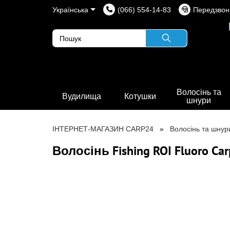
Українська
(066) 554-14-83
Передзвон
Волосінь та
Вудилища
Котушки
шнури
ІНТЕРНЕТ-МАГАЗИН CARP24
Волосінь та шнур
Волосінь Fishing ROI Fluoro C