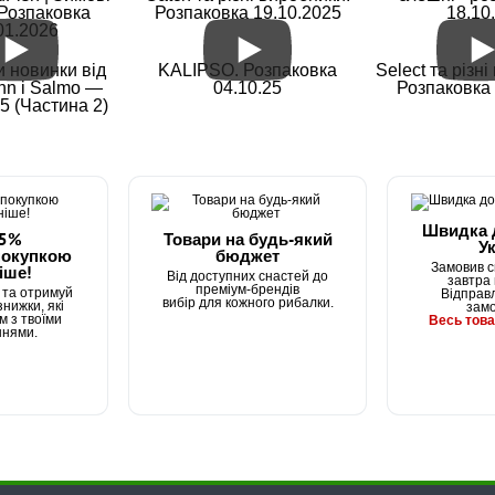
 Розпаковка
Розпаковка 19.10.2025
18.10
01.2026
 новинки від
KALIPSO. Розпаковка
Select та різн
hn і Salmo —
04.10.25
Розпаковка 
5 (Частина 2)
Швидка 
15%
Товари на будь-який
Ук
покупкою
бюджет
Замовив с
іше!
Від доступних снастей до
завтра 
преміум-брендів
та отримуй
Відправ
вибір для кожного рибалки.
нижки, які
зам
м з твоїми
Весь това
ннями.