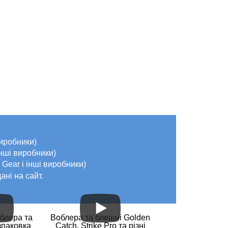
виробники)
інші виробники)
e Gear і інші виробники)
ані на сайт.
блера та
Воблера та блешні Golden
зпаковка
Catch, Strike Pro та різні