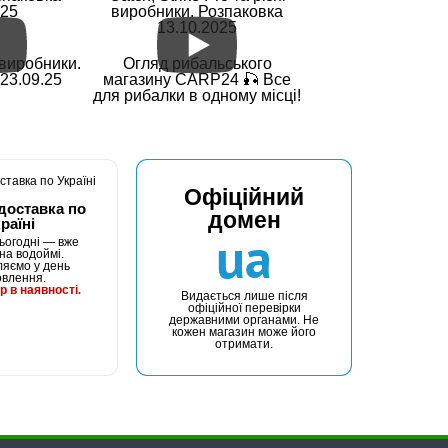
.25
виробники. Розпаковка
13.10.2025
і виробники.
Огляд рибальського
23.09.25
магазину CARP24 🎣 Все
для рибалки в одному місці!
Офіційний
доставка по
домен
раїні
ua
ьогодні — вже
на водоймі.
ляємо у день
овлення.
р в наявності.
Видається лише після
офіційної перевірки
державними органами. Не
кожен магазин може його
отримати.