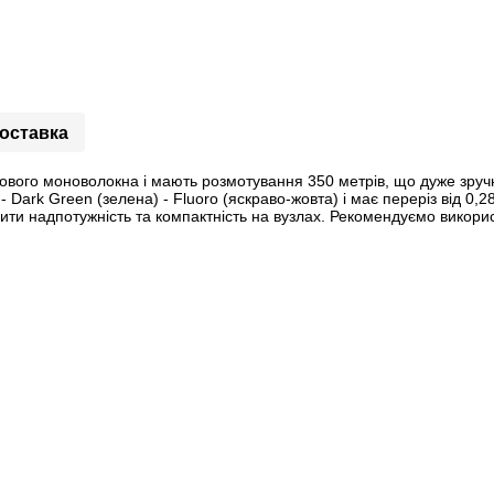
доставка
онового моноволокна і мають розмотування 350 метрів, що дуже зручн
 - Dark Green (зелена) - Fluoro (яскраво-жовта) і має переріз від 
начити надпотужність та компактність на вузлах. Рекомендуємо викор