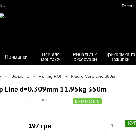
іть
Головн
Все для
Рибальські
Прикормки та
Приманки
монтажу
аксесуари
наживки
и
Волосінь
Fishing ROI
Fluoro Carp Line 350м
arp Line d=0.309mm 11.95kg 350m
152-11-309
В наявності: 6
КУ
197 грн