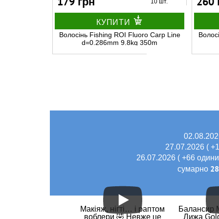
179 грн
260 
10 шт.
КУПИТИ
Волосінь Fishing ROI Fluoro Carp Line
Волосі
d=0.286mm 9.8kg 350m
02.08.202
27.07.2026 ( +
26.07.2026 ( +66 одиниц
2
сумарно
Макіяж, нігті… і раптом
Балансир M
воблери 🤣 Невже це
Лижа Gold