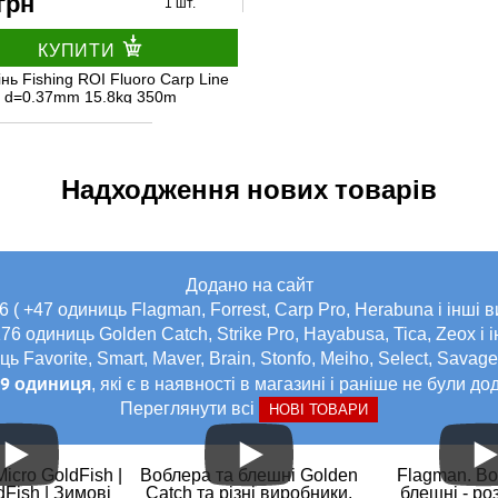
грн
1 шт.
КУПИТИ
нь Fishing ROI Fluoro Carp Line
d=0.37mm 15.8kg 350m
Надходження нових товарів
Додано на сайт
6 ( +47 одиниць Flagman, Forrest, Carp Pro, Herabuna і інші 
176 одиниць Golden Catch, Strike Pro, Hayabusa, Tica, Zeox і 
ь Favorite, Smart, Maver, Brain, Stonfo, Meiho, Select, Savag
89 одиниця
, які є в наявності в магазині і раніше не були дод
Переглянути всі
НОВІ ТОВАРИ
icro GoldFish |
Воблера та блешні Golden
Flagman. Во
Fish | Зимові
Catch та різні виробники.
блешні - ро