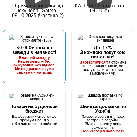
Отримали новинки від
KALIPSO. Розпаковка
Lucky John і Salmo —
04.10.25
09.10.2025 (Частина 2)
30 000+ товарів
До -15%
завжди в наявності
З кожною покупкою
вигідніше!
Власний склад у
Решетилівці — без
Зареєструйся
та отримуй
очікування, без відмов.
персональні знижки, які
Ми не дропшипінг, ми
ростуть разом з твоїми
справжній магазин.
замовленнями.
Товари на будь-який
Швидка доставка по
бюджет
Україні
Від доступних снастей до
Замовив сьогодні — вже
преміум-брендів
завтра на водоймі.
вибір для кожного рибалки.
Відправляємо у день
замовлення.
Весь товар в наявності.