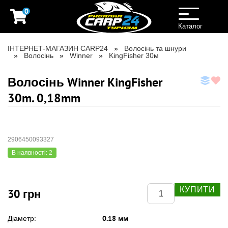
0
Toggle
navigation
Каталог
ІНТЕРНЕТ-МАГАЗИН CARP24
Волосінь та шнури
Волосінь
Winner
KingFisher 30м
Волосінь Winner KingFisher
30m. 0,18mm
2906450093327
В наявності: 2
КУПИТИ
30 грн
0.18 мм
Діаметр: