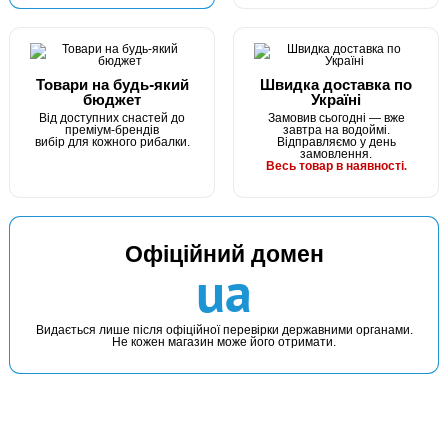
КУПИТИ
Волосінь Winner KingFisher 30m. 0,20mm
Товари на будь-який
Швидка доставка по
бюджет
Україні
Від доступних снастей до
Замовив сьогодні — вже
преміум-брендів
завтра на водоймі.
вибір для кожного рибалки.
Відправляємо у день
замовлення.
Весь товар в наявності.
Офіційний домен
В наявності
ua
#2906450093341
25 грн
1 шт.
Видається лише після офіційної перевірки державними органами.
Не кожен магазин може його отримати.
КУПИТИ
Волосінь Winner KingFisher 30m. 0,22mm