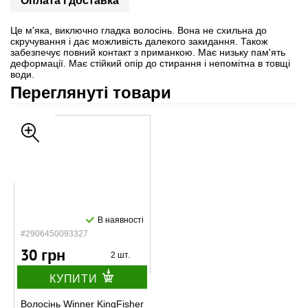
Оплата і доставка
Це м'яка, виключно гладка волосінь. Вона не схильна до
скручування і дає можливість далекого закидання. Також
забезпечує повний контакт з приманкою. Має низьку пам'ять
деформації. Має стійкий опір до стирання і непомітна в товщі
води.
Переглянуті товари
В наявності
#2906450093327
30 грн
2 шт.
КУПИТИ
Волосінь Winner KingFisher