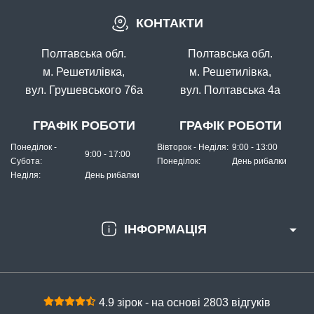
КОНТАКТИ
В наявності
#12059
Полтавська обл.
Полтавська обл.
21 грн
7 шт.
м. Решетилівка,
м. Решетилівка,
вул. Грушевського 76а
вул. Полтавська 4а
КУПИТИ
Волосінь Winner KingFisher 30m. 0,10mm (без упаковки)
ГРАФІК РОБОТИ
ГРАФІК РОБОТИ
Понеділок -
Вівторок - Неділя:
9:00 - 13:00
9:00 - 17:00
Субота:
Понеділок:
День рибалки
Неділя:
День рибалки
ІНФОРМАЦІЯ
В наявності
#12062
4.9 зірок - на основі 2803 відгуків
21 грн
2 шт.