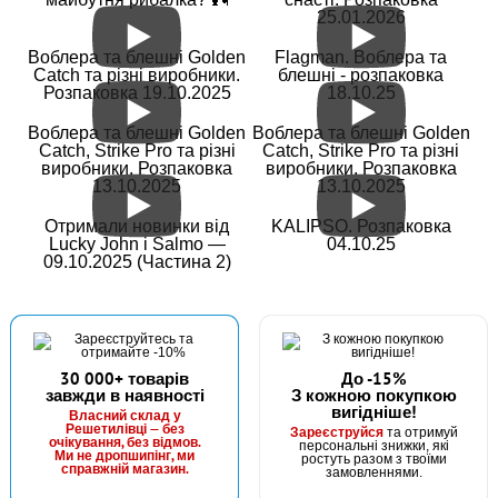
25.01.2026
В наявності
Воблера та блешні Golden
Flagman. Воблера та
#2906450093297
Catch та різні виробники.
блешні - розпаковка
25 грн
Розпаковка 19.10.2025
18.10.25
2 шт.
КУПИТИ
Воблера та блешні Golden
Воблера та блешні Golden
Catch, Strike Pro та різні
Catch, Strike Pro та різні
виробники. Розпаковка
виробники. Розпаковка
Волосінь Winner KingFisher 30m. 0,12mm
13.10.2025
13.10.2025
Отримали новинки від
KALIPSO. Розпаковка
Lucky John і Salmo —
04.10.25
09.10.2025 (Частина 2)
30 000+ товарів
До -15%
завжди в наявності
З кожною покупкою
вигідніше!
В наявності
Власний склад у
Решетилівці — без
Зареєструйся
та отримуй
#2906450093334
очікування, без відмов.
персональні знижки, які
Ми не дропшипінг, ми
ростуть разом з твоїми
25 грн
справжній магазин.
2 шт.
замовленнями.