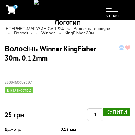
0
Toggle
navigation
Каталог
ІНТЕРНЕТ-МАГАЗИН CARP24
Волосінь та шнури
Волосінь
Winner
KingFisher 30м
Волосінь Winner KingFisher
30m. 0,12mm
2906450093297
В наявності: 2
КУПИТИ
25 грн
0.12 мм
Діаметр: