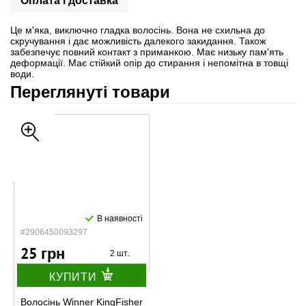
Оплата і доставка
Це м'яка, виключно гладка волосінь. Вона не схильна до
скручування і дає можливість далекого закидання. Також
забезпечує повний контакт з приманкою. Має низьку пам'ять
деформації. Має стійкий опір до стирання і непомітна в товщі
води.
Переглянуті товари
В наявності
#2906450093297
25 грн
2 шт.
КУПИТИ
Волосінь Winner KingFisher