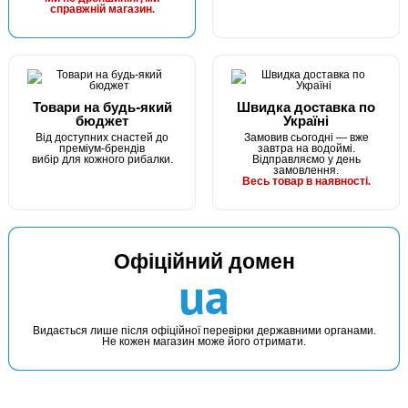
КУПИТИ
справжній магазин.
Волосінь Winner KingFisher 30m. 0,20mm
Товари на будь-який
Швидка доставка по
бюджет
Україні
Від доступних снастей до
Замовив сьогодні — вже
преміум-брендів
завтра на водоймі.
вибір для кожного рибалки.
Відправляємо у день
замовлення.
Весь товар в наявності.
В наявності
Офіційний домен
#2906450093341
ua
25 грн
1 шт.
КУПИТИ
Видається лише після офіційної перевірки державними органами.
Не кожен магазин може його отримати.
Волосінь Winner KingFisher 30m. 0,22mm