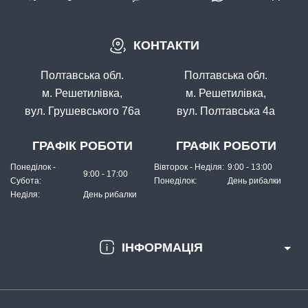
В наявності
КОНТАКТИ
#12059
21 грн
7 шт.
Полтавська обл.
Полтавська обл.
КУПИТИ
м. Решетилівка,
м. Решетилівка,
вул. Грушевського 76а
вул. Полтавська 4а
Волосінь Winner KingFisher 30m. 0,10mm (без упаковки)
ГРАФІК РОБОТИ
ГРАФІК РОБОТИ
Понеділок -
Вівторок - Неділя:
9:00 - 13:00
9:00 - 17:00
Субота:
Понеділок:
День рибалки
Неділя:
День рибалки
ІНФОРМАЦІЯ
В наявності
#12062
21 грн
2 шт.