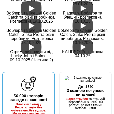
25.01.2026
В наявності
Воблера та блешні Golden
Flagman. Воблера та
#2906450093327
Catch та різні виробники.
блешні - розпаковка
30 грн
Розпаковка 19.10.2025
18.10.25
2 шт.
КУПИТИ
Воблера та блешні Golden
Воблера та блешні Golden
Catch, Strike Pro та різні
Catch, Strike Pro та різні
виробники. Розпаковка
виробники. Розпаковка
Волосінь Winner KingFisher 30m. 0,18mm
13.10.2025
13.10.2025
Отримали новинки від
KALIPSO. Розпаковка
Lucky John і Salmo —
04.10.25
09.10.2025 (Частина 2)
До -15%
З кожною покупкою
вигідніше!
В наявності
30 000+ товарів
Зареєструйся
завжди в наявності
та отримуй
#2906450093334
персональні знижки, які
Власний склад у
ростуть разом з твоїми
25 грн
Решетилівці — без
2 шт.
замовленнями.
очікування, без відмов.
Ми не дропшипінг, ми