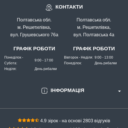
КОНТАКТИ
В наявності
#12059
Полтавська обл.
Полтавська обл.
21 грн
7 шт.
м. Решетилівка,
м. Решетилівка,
вул. Грушевського 76а
вул. Полтавська 4а
КУПИТИ
Волосінь Winner KingFisher 30m. 0,10mm (без упаковки)
ГРАФІК РОБОТИ
ГРАФІК РОБОТИ
Понеділок -
Вівторок - Неділя:
9:00 - 13:00
9:00 - 17:00
Субота:
Понеділок:
День рибалки
Неділя:
День рибалки
ІНФОРМАЦІЯ
В наявності
#12062
4.9 зірок - на основі 2803 відгуків
21 грн
2 шт.