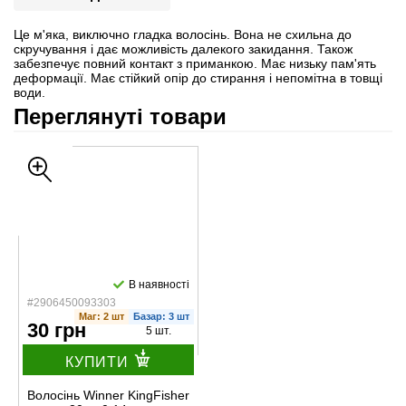
Це м'яка, виключно гладка волосінь. Вона не схильна до
скручування і дає можливість далекого закидання. Також
забезпечує повний контакт з приманкою. Має низьку пам'ять
деформації. Має стійкий опір до стирання і непомітна в товщі
води.
Переглянуті товари
В наявності
#2906450093303
Маг: 2 шт
Базар: 3 шт
30 грн
5 шт.
КУПИТИ
Волосінь Winner KingFisher