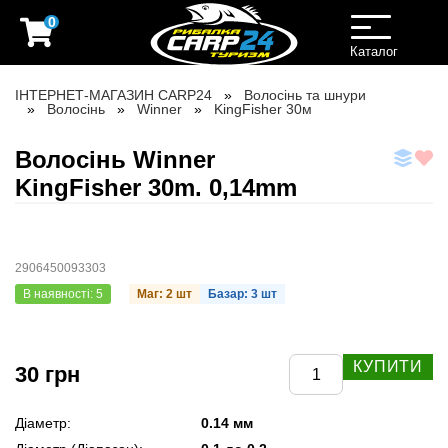
0
Toggle
navigation
Каталог
ІНТЕРНЕТ-МАГАЗИН CARP24
Волосінь та шнури
Волосінь
Winner
KingFisher 30м
Волосінь Winner
KingFisher 30m. 0,14mm
2906450093303
В наявності: 5
Маг: 2 шт
Базар: 3 шт
КУПИТИ
30 грн
Діаметр:
0.14 мм