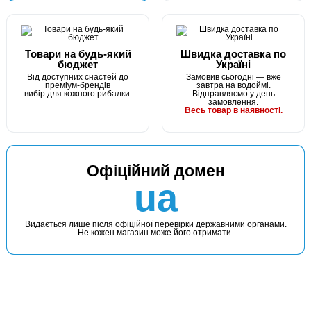
КУПИТИ
Волосінь Winner KingFisher 30m. 0,20mm
Товари на будь-який
Швидка доставка по
бюджет
Україні
Від доступних снастей до
Замовив сьогодні — вже
преміум-брендів
завтра на водоймі.
вибір для кожного рибалки.
Відправляємо у день
замовлення.
Весь товар в наявності.
Офіційний домен
В наявності
ua
#2906450093341
25 грн
1 шт.
Видається лише після офіційної перевірки державними органами.
Не кожен магазин може його отримати.
КУПИТИ
Волосінь Winner KingFisher 30m. 0,22mm