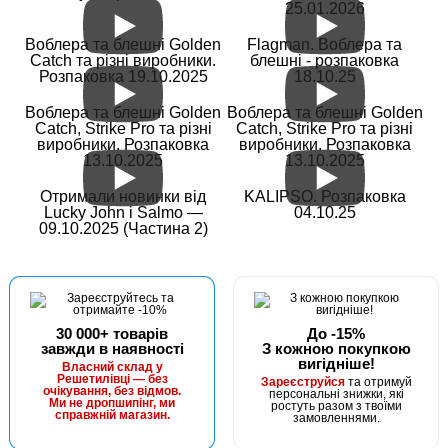
25.01.2026
В наявності
Воблера та блешні Golden
Flagman. Воблера та
#2906450093327
Catch та різні виробники.
блешні - розпаковка
30 грн
Розпаковка 19.10.2025
18.10.25
2 шт.
КУПИТИ
Воблера та блешні Golden
Воблера та блешні Golden
Catch, Strike Pro та різні
Catch, Strike Pro та різні
виробники. Розпаковка
виробники. Розпаковка
Волосінь Winner KingFisher 30m. 0,18mm
13.10.2025
13.10.2025
Отримали новинки від
KALIPSO. Розпаковка
Lucky John і Salmo —
04.10.25
09.10.2025 (Частина 2)
30 000+ товарів
До -15%
завжди в наявності
З кожною покупкою
вигідніше!
В наявності
Власний склад у
Решетилівці — без
Зареєструйся
та отримуй
#2906450093334
очікування, без відмов.
персональні знижки, які
Ми не дропшипінг, ми
ростуть разом з твоїми
25 грн
справжній магазин.
2 шт.
замовленнями.