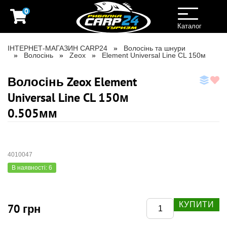
0
Toggle
navigation
Каталог
ІНТЕРНЕТ-МАГАЗИН CARP24
Волосінь та шнури
Волосінь
Zeox
Element Universal Line CL 150м
Волосінь Zeox Element
Universal Line CL 150м
0.505мм
4010047
В наявності: 6
КУПИТИ
70 грн