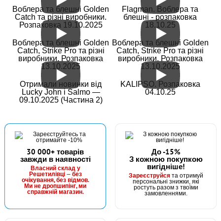
Воблера та блешні Golden
Flagman. Воблера та
#4010040
Catch та різні виробники.
блешні - розпаковка
Маг: 3 шт
Базар: 1 шт
70 грн
Розпаковка 19.10.2025
18.10.25
4 шт.
КУПИТИ
Воблера та блешні Golden
Воблера та блешні Golden
Catch, Strike Pro та різні
Catch, Strike Pro та різні
виробники. Розпаковка
виробники. Розпаковка
Волосінь Zeox Element Universal Line CL 150м 0.165мм
13.10.2025
13.10.2025
Отримали новинки від
KALIPSO. Розпаковка
Lucky John і Salmo —
04.10.25
09.10.2025 (Частина 2)
30 000+ товарів
До -15%
завжди в наявності
З кожною покупкою
вигідніше!
Власний склад у
Решетилівці — без
Зареєструйся
та отримуй
очікування, без відмов.
персональні знижки, які
Ми не дропшипінг, ми
ростуть разом з твоїми
справжній магазин.
замовленнями.