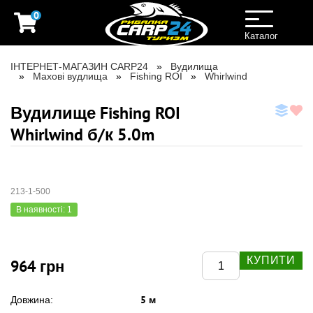
0
Toggle
navigation
Каталог
ІНТЕРНЕТ-МАГАЗИН CARP24
Вудилища
Махові вудлища
Fishing ROI
Whirlwind
Вудилище Fishing ROI
Whirlwind б/к 5.0m
213-1-500
В наявності: 1
КУПИТИ
964 грн
5 м
Довжина: