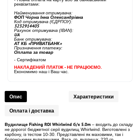
реквізитами:
Найменування отримувача:
ФОП Чорна Інна Олександрівна
Код отримувача (ЄДРПОУ):
3232914405
Рахунок отримувача (IBAN):
UA
Банк отримувача:
АТ КБ «ПРИВАТБАНК»
Призначення платежу:
Оплата за товар
- Сертифікатом
НАКЛАДЕНИЙ ПЛАТІЖ - НЕ ПРАЦЮЄМО.
Економимо наш і Ваш час.
Опис
Характеристики
Оплата і доставка
Вудилище Fishing ROI Whirlwind б/к 5.0m
– входить до складу
не дорогої бюджетної серії вудилищ Whirlwind. Виготовлені з
карбону, із тестом 10-30. Представлені як маховими, так і
болонськими вудилищами. Вага, гр. вудлища: 220 гр