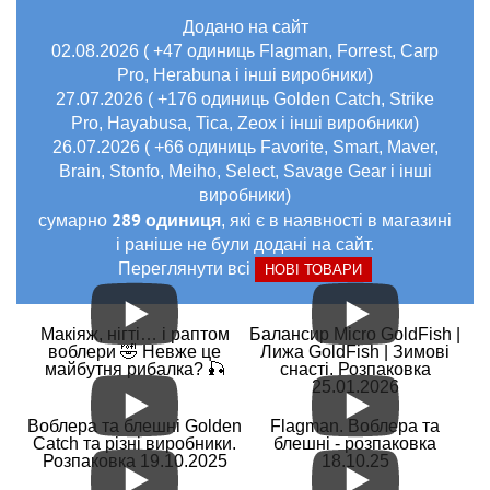
Додано на сайт
02.08.2026 ( +47 одиниць Flagman, Forrest, Carp
Pro, Herabuna і інші виробники)
27.07.2026 ( +176 одиниць Golden Catch, Strike
Pro, Hayabusa, Tica, Zeox і інші виробники)
26.07.2026 ( +66 одиниць Favorite, Smart, Maver,
Brain, Stonfo, Meiho, Select, Savage Gear і інші
виробники)
289 одиниця
сумарно
, які є в наявності в магазині
і раніше не були додані на сайт.
Переглянути всі
НОВІ ТОВАРИ
Макіяж, нігті… і раптом
Балансир Micro GoldFish |
воблери 🤣 Невже це
Лижа GoldFish | Зимові
майбутня рибалка? 🎣
снасті. Розпаковка
25.01.2026
Воблера та блешні Golden
Flagman. Воблера та
Catch та різні виробники.
блешні - розпаковка
Розпаковка 19.10.2025
18.10.25