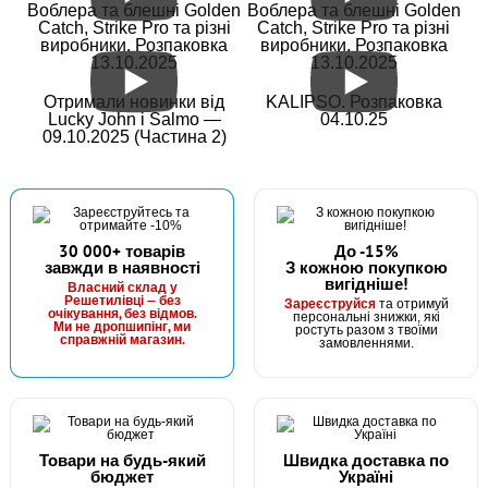
Воблера та блешні Golden
Воблера та блешні Golden
Catch, Strike Pro та різні
Catch, Strike Pro та різні
виробники. Розпаковка
виробники. Розпаковка
13.10.2025
13.10.2025
Отримали новинки від
KALIPSO. Розпаковка
Lucky John і Salmo —
04.10.25
09.10.2025 (Частина 2)
30 000+ товарів
До -15%
завжди в наявності
З кожною покупкою
вигідніше!
Власний склад у
Решетилівці — без
Зареєструйся
та отримуй
очікування, без відмов.
персональні знижки, які
Ми не дропшипінг, ми
ростуть разом з твоїми
справжній магазин.
замовленнями.
Товари на будь-який
Швидка доставка по
бюджет
Україні