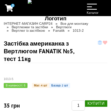
0
Toggle
navigation
Каталог
ІНТЕРНЕТ-МАГАЗИН CARP24
Все для монтажу
Вертлюжки та застібки
Вертлюги
Вертлюг із застібкою
Fanatik
1013-2
Застібка американка з
Вертлюгом FANATIK №5,
тест 11кg
1013-5
Маг: 4 шт
Базар: 2 шт
В наявності: 6
КУПИТИ
35 грн