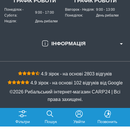
ГРАФІК РОБОТИ
ГРАФІК РОБОТИ
Понеділок -
Вівторок - Неділя:
9:00 - 13:00
9:00 - 17:00
Субота:
Понеділок:
День рибалки
Неділя:
День рибалки
ІНФОРМАЦІЯ
В наявності
#1013-10
Маг: 6 шт
Базар: 5 шт
35 грн
11 шт.
4.9 зірок - на основі 2803 відгуків
КУПИТИ
4.9 зірок - на основі 102 відгуків від Google
Застібка американка з Вертлюгом FANATIK №10, тест 08кg
©2026 Рибальський інтернет-магазин CARP24 | Всі
права захищені.
Фільтри
Пошук
Увійти
Позвонить