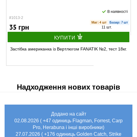
В наявності
#1013-2
Маг: 4 шт
Базар: 7 шт
35 грн
11 шт.
КУПИТИ
Застібка американка із Вертлюгом FANATIK №2, тест 18кг.
Надходження нових товарів
Додано на сайт
В наявності
02.08.2026 ( +47 одиниць Flagman, Forrest, Carp
#1013-3
Маг: 4 шт
Базар: 4 шт
Pro, Herabuna і інші виробники)
35 грн
8 шт.
27.07.2026 ( +176 одиниць Golden Catch, Strike