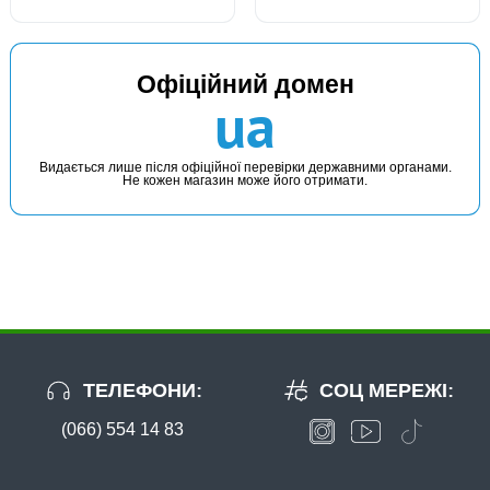
В наявності
Офіційний домен
#1013-7
ua
Маг: 3 шт
Базар: 1 шт
35 грн
4 шт.
КУПИТИ
Видається лише після офіційної перевірки державними органами.
Не кожен магазин може його отримати.
Застібка американка з Вертлюгом FANATIK №7, тест 09кg
ТЕЛЕФОНИ:
СОЦ МЕРЕЖІ:
(066) 554 14 83
В наявності
#1013-8
Маг: 1 шт
Базар: 5 шт
35 грн
6 шт.