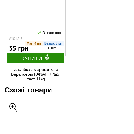
В наявності
#1013-5
Маг: 4 шт
Базар: 2 шт
35 грн
6 шт.
КУПИТИ
Застібка американка з
Вертлюгом FANATIK №5,
тест 11кg
Схожі товари