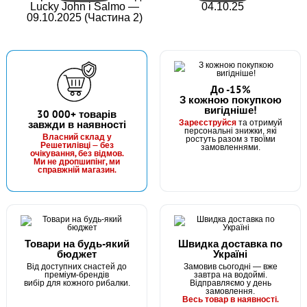
Lucky John і Salmo —
04.10.25
09.10.2025 (Частина 2)
До -15%
З кожною покупкою
вигідніше!
В наявності
30 000+ товарів
Зареєструйся
завжди в наявності
та отримуй
#1013-6
персональні знижки, які
Маг: 5 шт
Базар: 5 шт
Власний склад у
ростуть разом з твоїми
35 грн
Решетилівці — без
10 шт.
замовленнями.
очікування, без відмов.
Ми не дропшипінг, ми
КУПИТИ
справжній магазин.
Застібка американка з Вертлюгом FANATIK №6, тест 09кg
Товари на будь-який
Швидка доставка по
бюджет
Україні
Від доступних снастей до
Замовив сьогодні — вже
преміум-брендів
завтра на водоймі.
вибір для кожного рибалки.
Відправляємо у день
замовлення.
Весь товар в наявності.