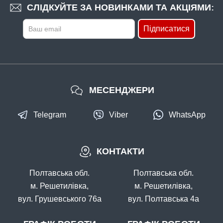
СЛІДКУЙТЕ ЗА НОВИНКАМИ ТА АКЦІЯМИ:
КУПИТИ
Підписатися
Застібка американка з Вертлюгом FANATIK №8, тест 09кg
МЕСЕНДЖЕРИ
Telegram
Viber
WhatsApp
В наявності
КОНТАКТИ
#1013-9
Маг: 3 шт
Базар: 5 шт
35 грн
8 шт.
Полтавська обл.
Полтавська обл.
КУПИТИ
м. Решетилівка,
м. Решетилівка,
вул. Грушевського 76а
вул. Полтавська 4а
Застібка американка з Вертлюгом FANATIK №9, тест 08кg