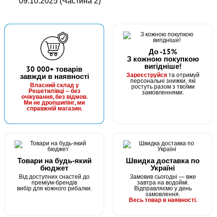
09.10.2025 (Частина 2)
До -15%
З кожною покупкою
вигідніше!
В наявності
30 000+ товарів
Зареєструйся
завжди в наявності
та отримуй
#FRC_10_238
персональні знижки, які
Маг: 0 шт
Базар: 2 шт
Власний склад у
ростуть разом з твоїми
52 грн
Решетилівці — без
2 шт.
замовленнями.
очікування, без відмов.
Ми не дропшипінг, ми
КУПИТИ
справжній магазин.
Флюорокарбон Fanatik 10 m (#2.0) 0,238 mm
Товари на будь-який
Швидка доставка по
бюджет
Україні
Від доступних снастей до
Замовив сьогодні — вже
преміум-брендів
завтра на водоймі.
вибір для кожного рибалки.
Відправляємо у день
замовлення.
Весь товар в наявності.