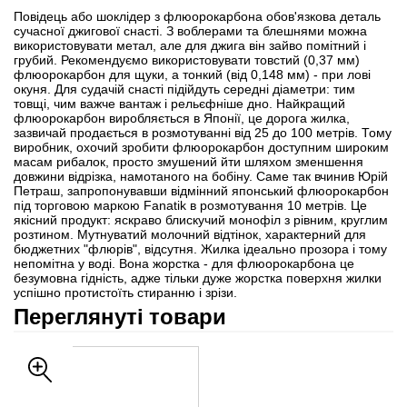
Повідець або шоклідер з флюорокарбона обов'язкова деталь
сучасної джигової снасті. З воблерами та блешнями можна
використовувати метал, але для джига він зайво помітний і
грубий. Рекомендуємо використовувати товстий (0,37 мм)
флюорокарбон для щуки, а тонкий (від 0,148 мм) - при лові
окуня. Для судачій снасті підійдуть середні діаметри: тим
товщі, чим важче вантаж і рельєфніше дно. Найкращий
флюорокарбон виробляється в Японії, це дорога жилка,
зазвичай продається в розмотуванні від 25 до 100 метрів. Тому
виробник, охочий зробити флюорокарбон доступним широким
масам рибалок, просто змушений йти шляхом зменшення
довжини відрізка, намотаного на бобіну. Саме так вчинив Юрій
Петраш, запропонувавши відмінний японський флюорокарбон
під торговою маркою Fanatik в розмотування 10 метрів. Це
якісний продукт: яскраво блискучий монофіл з рівним, круглим
розтином. Мутнуватий молочний відтінок, характерний для
бюджетних "флюрів", відсутня. Жилка ідеально прозора і тому
непомітна у воді. Вона жорстка - для флюорокарбона це
безумовна гідність, адже тільки дуже жорстка поверхня жилки
успішно протистоїть стиранню і зрізи.
Переглянуті товари