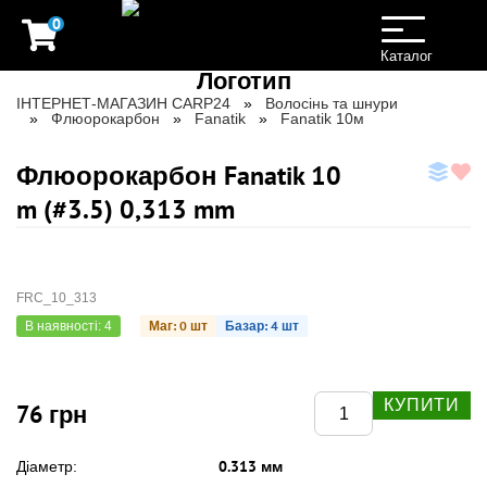
0
Toggle
navigation
Каталог
ІНТЕРНЕТ-МАГАЗИН CARP24
Волосінь та шнури
Флюорокарбон
Fanatik
Fanatik 10м
Флюорокарбон Fanatik 10
m (#3.5) 0,313 mm
FRC_10_313
Маг: 0 шт
Базар: 4 шт
В наявності: 4
КУПИТИ
76 грн
0.313 мм
Діаметр: