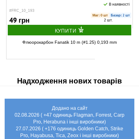
В наявності
#FRC_10_193
Маг: 0 шт
Базар: 2 шт
49 грн
2 шт.
КУПИТИ
Флюорокарбон Fanatik 10 m (#1.25) 0,193 mm
Надходження нових товарів
Додано на сайт
В наявності
02.08.2026 ( +47 одиниць Flagman, Forrest, Carp
#FRC_10_210
Pro, Herabuna і інші виробники)
52 грн
6 шт.
27.07.2026 ( +176 одиниць Golden Catch, Strike
Pro, Hayabusa, Tica, Zeox і інші виробники)
КУПИТИ