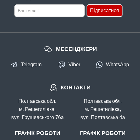
КУПИТИ
Підписатися
Флюорокарбон Fanatik 10 m (#5.0) 0,378 mm
МЕСЕНДЖЕРИ
Telegram
Viber
WhatsApp
В наявності
КОНТАКТИ
#FRC_10_414
Маг: 0 шт
Базар: 3 шт
99 грн
3 шт.
Полтавська обл.
Полтавська обл.
КУПИТИ
м. Решетилівка,
м. Решетилівка,
вул. Грушевського 76а
вул. Полтавська 4а
Флюорокарбон Fanatik 10 m (#6.0) 0,414 mm
ГРАФІК РОБОТИ
ГРАФІК РОБОТИ