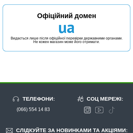
В наявності
Офіційний домен
#FRC_10_338
ua
Маг: 0 шт
Базар: 4 шт
76 грн
4 шт.
КУПИТИ
Видається лише після офіційної перевірки державними органами.
Не кожен магазин може його отримати.
Флюорокарбон Fanatik 10 m (#4.0) 0,338 mm
ТЕЛЕФОНИ:
СОЦ МЕРЕЖІ:
(066) 554 14 83
В наявності
#FRC_10_378
Маг: 1 шт
Базар: 2 шт
76 грн
3 шт.
СЛІДКУЙТЕ ЗА НОВИНКАМИ ТА АКЦІЯМИ: