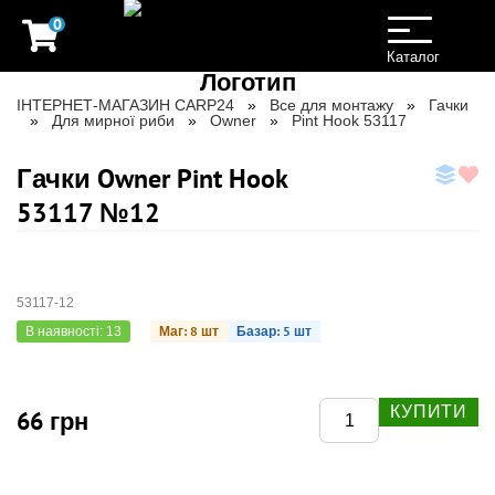
0
Toggle
navigation
Каталог
ІНТЕРНЕТ-МАГАЗИН CARP24
Все для монтажу
Гачки
Для мирної риби
Owner
Pint Hook 53117
Гачки Owner Pint Hook
53117 №12
53117-12
Маг: 8 шт
Базар: 5 шт
В наявності: 13
КУПИТИ
66 грн