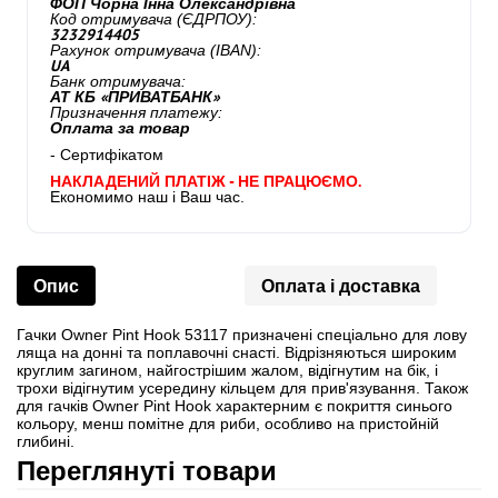
ФОП Чорна Інна Олександрівна
Код отримувача (ЄДРПОУ):
3232914405
Рахунок отримувача (IBAN):
UA
Банк отримувача:
АТ КБ «ПРИВАТБАНК»
Призначення платежу:
Оплата за товар
- Сертифікатом
НАКЛАДЕНИЙ ПЛАТІЖ - НЕ ПРАЦЮЄМО.
Економимо наш і Ваш час.
Опис
Оплата і доставка
Гачки Owner Pint Hook 53117 призначені спеціально для лову
ляща на донні та поплавочні снасті. Відрізняються широким
круглим загином, найгострішим жалом, відігнутим на бік, і
трохи відігнутим усередину кільцем для прив'язування. Також
для гачків Owner Pint Hook характерним є покриття синього
кольору, менш помітне для риби, особливо на пристойній
глибині.
Переглянуті товари