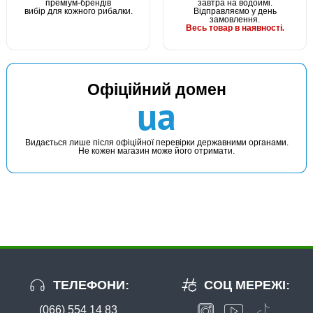
преміум-брендів
завтра на водоймі.
вибір для кожного рибалки.
Відправляємо у день
замовлення.
Весь товар в наявності.
В наявності
Офіційний домен
#53117-02
ua
66 грн
5 шт.
КУПИТИ
Видається лише після офіційної перевірки державними органами.
Не кожен магазин може його отримати.
Гачки Owner Pint Hook 53117 №2
ТЕЛЕФОНИ:
СОЦ МЕРЕЖІ:
(066) 554 14 83