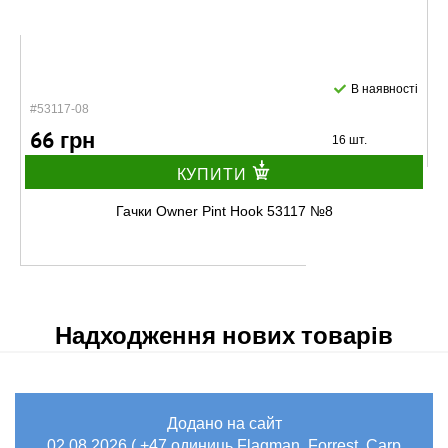
В наявності
#53117-08
66 грн
16 шт.
КУПИТИ
Гачки Owner Pint Hook 53117 №8
Надходження нових товарів
Додано на сайт
В наявності
02.08.2026 ( +47 одиниць Flagman, Forrest, Carp