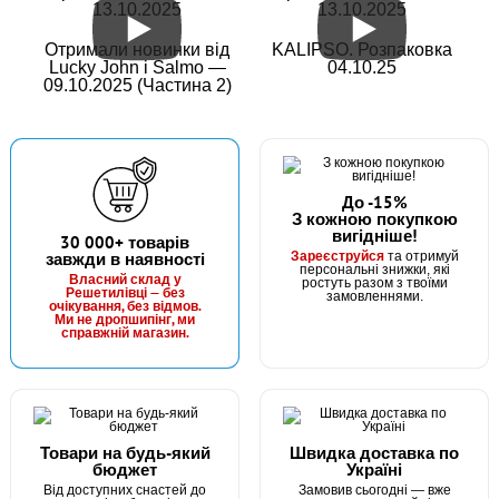
13.10.2025
13.10.2025
Отримали новинки від
KALIPSO. Розпаковка
Lucky John і Salmo —
04.10.25
09.10.2025 (Частина 2)
До -15%
З кожною покупкою
вигідніше!
В наявності
30 000+ товарів
Зареєструйся
завжди в наявності
та отримуй
#53117-04
персональні знижки, які
Маг: 3 шт
Базар: 5 шт
Власний склад у
ростуть разом з твоїми
66 грн
Решетилівці — без
8 шт.
замовленнями.
очікування, без відмов.
Ми не дропшипінг, ми
КУПИТИ
справжній магазин.
Гачки Owner Pint Hook 53117 №4
Товари на будь-який
Швидка доставка по
бюджет
Україні
Від доступних снастей до
Замовив сьогодні — вже