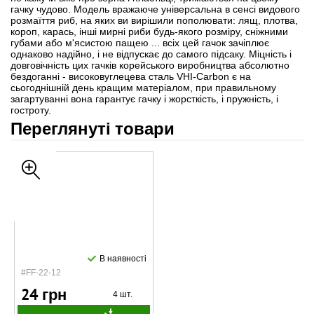
гачку чудово. Модель вражаюче універсальна в сенсі видового
розмаїття риб, на яких ви вирішили пополювати: лящ, плотва,
короп, карась, інші мирні риби будь-якого розміру, сніжними
губами або м'ясистою пащею ... всіх цей гачок зачіплює
однаково надійно, і не відпускає до самого підсаку. Міцність і
довговічність цих гачків корейського виробництва абсолютно
бездоганні - високовуглецева сталь VHI-Carbon є на
сьогоднішній день кращим матеріалом, при правильному
загартуванні вона гарантує гачку і жорсткість, і пружність, і
гостроту.
Переглянуті товари
В наявності
#FF-22-12
24 грн
4 шт.