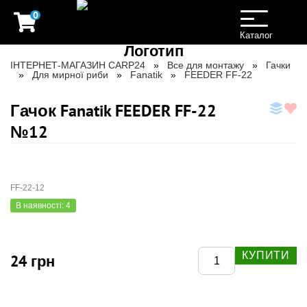
0
Toggle
navigation
Каталог
ІНТЕРНЕТ-МАГАЗИН CARP24
Все для монтажу
Гачки
Для мирної риби
Fanatik
FEEDER FF-22
Гачок Fanatik FEEDER FF-22
№12
FF-22-12
В наявності: 4
КУПИТИ
24 грн