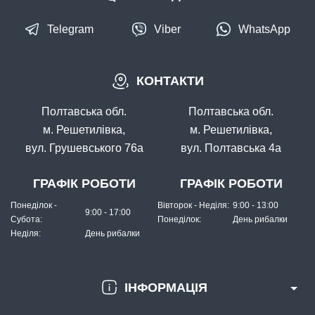
Telegram
Viber
WhatsApp
В наявності
КОНТАКТИ
#FF-22-11
Маг: 4 шт
Базар: 6 шт
24 грн
10 шт.
Полтавська обл.
Полтавська обл.
КУПИТИ
м. Решетилівка,
м. Решетилівка,
вул. Грушевського 76а
вул. Полтавська 4а
Гачок Fanatik FEEDER FF-22 №11
ГРАФІК РОБОТИ
ГРАФІК РОБОТИ
Понеділок -
Вівторок - Неділя:
9:00 - 13:00
9:00 - 17:00
Субота:
Понеділок:
День рибалки
Неділя:
День рибалки
ІНФОРМАЦІЯ
В наявності