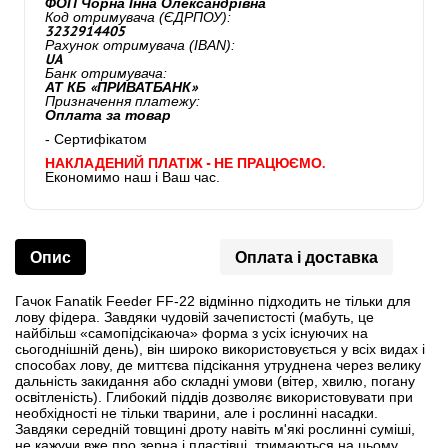
ФОП Чорна Інна Олександрівна
Код отримувача (ЄДРПОУ):
3232914405
Рахунок отримувача (IBAN):
UA
Банк отримувача:
АТ КБ «ПРИВАТБАНК»
Призначення платежу:
Оплата за товар
- Сертифікатом
НАКЛАДЕНИЙ ПЛАТІЖ - НЕ ПРАЦЮЄМО.
Економимо наш і Ваш час.
Опис
Оплата і доставка
Гачок Fanatik Feeder FF-22 відмінно підходить не тільки для
лову фідера. Завдяки чудовій зачепистості (мабуть, це
найбільш «самопідсікаюча» форма з усіх існуючих на
сьогоднішній день), він широко використовується у всіх видах і
способах лову, де миттєва підсікання утруднена через велику
дальність закидання або складні умови (вітер, хвилю, погану
освітленість). Глибокий піддів дозволяє використовувати при
необхідності не тільки тварини, але і рослинні насадки.
Завдяки середній товщині дроту навіть м'які рослинні суміші,
не кажучи вже про зерна і пластівці, тримаються на цьому