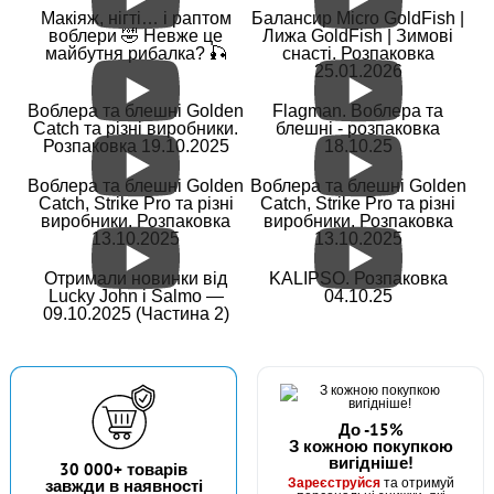
Макіяж, нігті… і раптом
Балансир Micro GoldFish |
воблери 🤣 Невже це
Лижа GoldFish | Зимові
майбутня рибалка? 🎣
снасті. Розпаковка
25.01.2026
В наявності
Воблера та блешні Golden
Flagman. Воблера та
#FF-22-7
Catch та різні виробники.
блешні - розпаковка
Маг: 2 шт
Базар: 8 шт
24 грн
Розпаковка 19.10.2025
18.10.25
10 шт.
КУПИТИ
Воблера та блешні Golden
Воблера та блешні Golden
Catch, Strike Pro та різні
Catch, Strike Pro та різні
виробники. Розпаковка
виробники. Розпаковка
Гачок Fanatik FEEDER FF-22 №7
13.10.2025
13.10.2025
Отримали новинки від
KALIPSO. Розпаковка
Lucky John і Salmo —
04.10.25
09.10.2025 (Частина 2)
До -15%
З кожною покупкою
вигідніше!
В наявності
30 000+ товарів
Зареєструйся
завжди в наявності
та отримуй
#FF-22-8