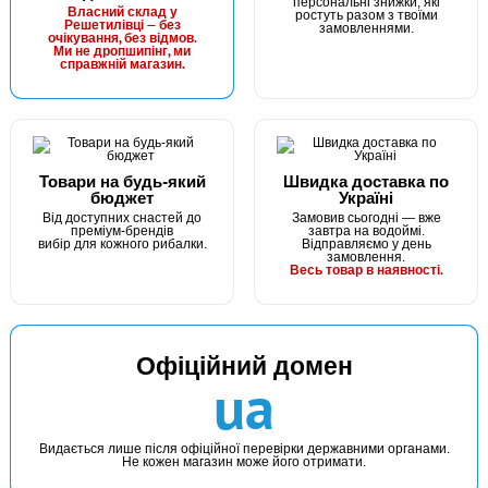
персональні знижки, які
Маг: 0 шт
Базар: 6 шт
Власний склад у
ростуть разом з твоїми
24 грн
Решетилівці — без
4 шт.
замовленнями.
очікування, без відмов.
Ми не дропшипінг, ми
КУПИТИ
справжній магазин.
Гачок Fanatik FEEDER FF-22 №8
Товари на будь-який
Швидка доставка по
бюджет
Україні
Від доступних снастей до
Замовив сьогодні — вже
преміум-брендів
завтра на водоймі.
вибір для кожного рибалки.
Відправляємо у день
замовлення.
Весь товар в наявності.
В наявності
Офіційний домен
#FF-22-9
ua
24 грн
10 шт.
КУПИТИ
Видається лише після офіційної перевірки державними органами.
Не кожен магазин може його отримати.
Гачок Fanatik FEEDER FF-22 №9