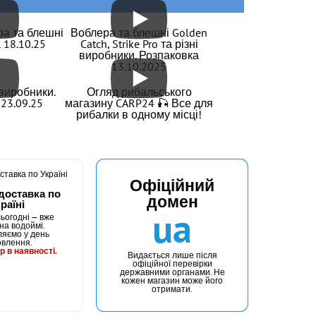
КУПИТИ
 №11
Гачок Fanatik FEEDER FF-22 №12
ра та блешні
Воблера та блешні Golden
 18.10.25
Catch, Strike Pro та різні
виробники. Розпаковка
13.10.2025
і виробники.
Огляд рибальського
23.09.25
магазину CARP24 🎣 Все для
рибалки в одному місці!
Офіційний
доставка по
домен
раїні
ua
ьогодні — вже
на водоймі.
ляємо у день
овлення.
р в наявності.
Видається лише після
офіційної перевірки
державними органами. Не
кожен магазин може його
отримати.