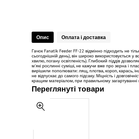
Опис
Оплата і доставка
Гачок Fanatik Feeder FF-22 відмінно підходить не ті
сьогоднішній день), він широко використовується у в
хвилю, погану освітленість). Глибокий піддів дозвол
м'які рослинні суміші, не кажучи вже про зерна і пл
вирішили пополювати: лящ, плотва, короп, карась, ін
не відпускає до самого підсаку. Міцність і довговіч
кращим матеріалом, при правильному загартуванні вона
Переглянуті товари