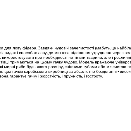
льки для лову фідера. Завдяки чудовій зачепистості (мабуть, це найб
сіх видах і способах лову, де миттєва підсікання утруднена через вел
яє використовувати при необхідності не тільки тварини, але і рослинн
астівці, тримаються на цьому гачку чудово. Модель вражаюче універса
ші мирні риби будь-якого розміру, сніжними губами або м'ясистою пащ
ність цих гачків корейського виробництва абсолютно бездоганні - висо
 гарантує гачку і жорсткість, і пружність, і гостроту.