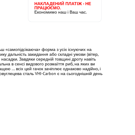
НАКЛАДЕНИЙ ПЛАТІЖ - НЕ
ПРАЦЮЄМО.
Економимо наш і Ваш час.
ільш «самопідсікаюча» форма з усіх існуючих на
ику дальність закидання або складні умови (вітер,
і насадки. Завдяки середній товщині дроту навіть
льна в сенсі видового розмаїття риб, на яких ви
ею ... всіх цей гачок зачіплює однаково надійно, і
ковуглецева сталь VHI-Carbon є на сьогоднішній день