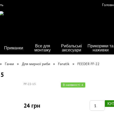
ть
Головн
Все для
Рибальські
Прикормки та
Приманки
монтажу
аксесуари
наживки
Гачки
Для мирної риби
Fanatik
FEEDER FF-22
15
FF-22-15
В наявності: 4
КУ
24 грн