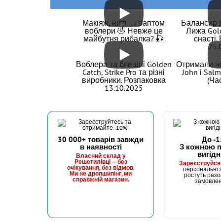
КУПИТИ
Гачок Fanatik FEEDER FF-22 №9
Гач
Макіяж, нігті… і раптом
Балансир M
воблери 🤣 Невже це
Лижа Gold
майбутня рибалка? 🎣
снасті.
25.
Воблера та блешні Golden
Отримали но
Catch, Strike Pro та різні
John і Sal
виробники. Розпаковка
(Ча
13.10.2025
#FF-22-13
В наявності
#FF-22-
30 000+ товарів завжди
До -
в наявності
З кожною 
24 грн
24 г
10 шт.
вигідн
Власний склад у
Решетилівці — без
Зареєструйся
очікування, без відмов.
персональні з
КУПИТИ
Ми не дропшипінг, ми
ростуть разо
справжній магазин.
замовле
Гачок Fanatik FEEDER FF-22 №13
Гач