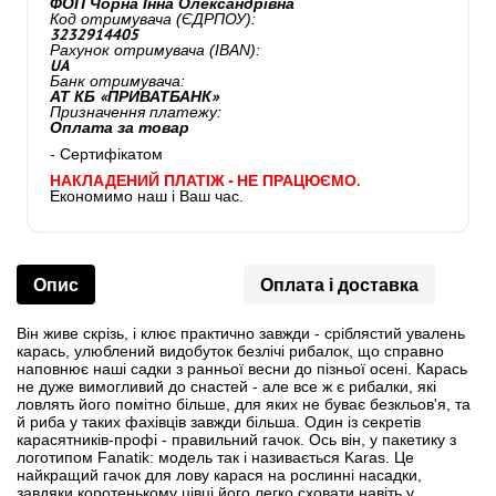
ФОП Чорна Інна Олександрівна
Код отримувача (ЄДРПОУ):
3232914405
Рахунок отримувача (IBAN):
UA
Банк отримувача:
АТ КБ «ПРИВАТБАНК»
Призначення платежу:
Оплата за товар
- Сертифікатом
НАКЛАДЕНИЙ ПЛАТІЖ - НЕ ПРАЦЮЄМО.
Економимо наш і Ваш час.
Опис
Оплата і доставка
Він живе скрізь, і клює практично завжди - сріблястий увалень
карась, улюблений видобуток безлічі рибалок, що справно
наповнює наші садки з ранньої весни до пізньої осені. Карась
не дуже вимогливий до снастей - але все ж є рибалки, які
ловлять його помітно більше, для яких не буває безкльов'я, та
й риба у таких фахівців завжди більша. Один із секретів
карасятників-профі - правильний гачок. Ось він, у пакетику з
логотипом Fanatik: модель так і називається Karas. Це
найкращий гачок для лову карася на рослинні насадки,
завдяки коротенькому цівці його легко сховати навіть у