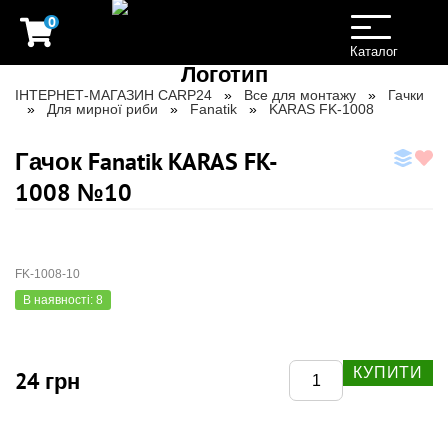
0
Toggle
navigation
Каталог
ІНТЕРНЕТ-МАГАЗИН CARP24
Все для монтажу
Гачки
Для мирної риби
Fanatik
KARAS FK-1008
Гачок Fanatik KARAS FK-
1008 №10
FK-1008-10
В наявності: 8
КУПИТИ
24 грн