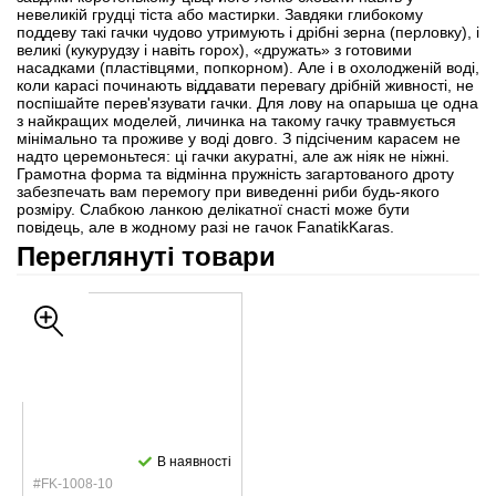
невеликій грудці тіста або мастирки. Завдяки глибокому
поддеву такі гачки чудово утримують і дрібні зерна (перловку), і
великі (кукурудзу і навіть горох), «дружать» з готовими
насадками (пластівцями, попкорном). Але і в охолодженій воді,
коли карасі починають віддавати перевагу дрібній живності, не
поспішайте перев'язувати гачки. Для лову на опарыша це одна
з найкращих моделей, личинка на такому гачку травмується
мінімально та проживе у воді довго. З підсіченим карасем не
надто церемоньтеся: ці гачки акуратні, але аж ніяк не ніжні.
Грамотна форма та відмінна пружність загартованого дроту
забезпечать вам перемогу при виведенні риби будь-якого
розміру. Слабкою ланкою делікатної снасті може бути
повідець, але в жодному разі не гачок FanatikKaras.
Переглянуті товари
В наявності
#FK-1008-10