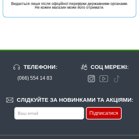
Видається лише після офіційної перевірки державними органами.
Не кожен магазин може його отримати.
Гачок Fanatik KARAS FK-1008 №8
ТЕЛЕФОНИ:
СОЦ МЕРЕЖІ:
(066) 554 14 83
В наявності
#FK-1008-9
24 грн
21 шт.
СЛІДКУЙТЕ ЗА НОВИНКАМИ ТА АКЦІЯМИ:
КУПИТИ
Підписатися
Гачок Fanatik KARAS FK-1008 №9