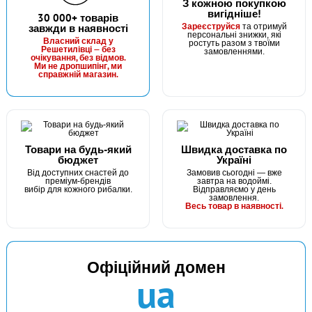
З кожною покупкою
вигідніше!
В наявності
30 000+ товарів
Зареєструйся
завжди в наявності
та отримуй
#FK-1008-7
персональні знижки, які
Власний склад у
ростуть разом з твоїми
24 грн
Решетилівці — без
11 шт.
замовленнями.
очікування, без відмов.
Ми не дропшипінг, ми
КУПИТИ
справжній магазин.
Гачок Fanatik KARAS FK-1008 №7
Товари на будь-який
Швидка доставка по
бюджет
Україні
Від доступних снастей до
Замовив сьогодні — вже
преміум-брендів
завтра на водоймі.
вибір для кожного рибалки.
Відправляємо у день
замовлення.
Весь товар в наявності.
В наявності
Офіційний домен
#FK-1008-8
ua
24 грн
23 шт.
КУПИТИ