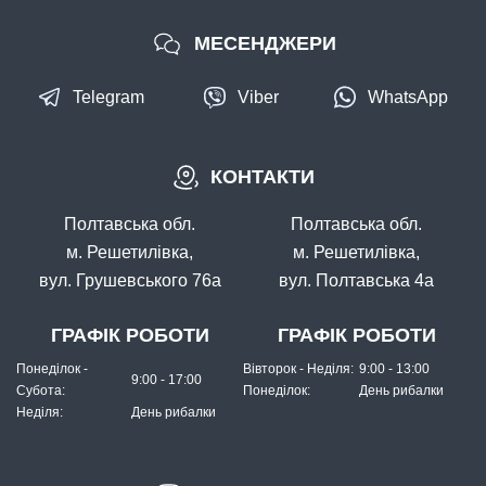
МЕСЕНДЖЕРИ
Telegram
Viber
WhatsApp
В наявності
КОНТАКТИ
#FK-1008-11
24 грн
17 шт.
Полтавська обл.
Полтавська обл.
КУПИТИ
м. Решетилівка,
м. Решетилівка,
вул. Грушевського 76а
вул. Полтавська 4а
Гачок Fanatik KARAS FK-1008 №11
ГРАФІК РОБОТИ
ГРАФІК РОБОТИ
Понеділок -
Вівторок - Неділя:
9:00 - 13:00
9:00 - 17:00
Субота:
Понеділок:
День рибалки
Неділя:
День рибалки