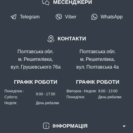
МЕСЕНДЖЕРИ
Telegram
Viber
WhatsApp
КОНТАКТИ
В наявності
#FK-1008-11
Полтавська обл.
Полтавська обл.
24 грн
17 шт.
м. Решетилівка,
м. Решетилівка,
вул. Грушевського 76а
вул. Полтавська 4а
КУПИТИ
Гачок Fanatik KARAS FK-1008 №11
ГРАФІК РОБОТИ
ГРАФІК РОБОТИ
Понеділок -
Вівторок - Неділя:
9:00 - 13:00
9:00 - 17:00
Субота:
Понеділок:
День рибалки
Неділя:
День рибалки
ІНФОРМАЦІЯ