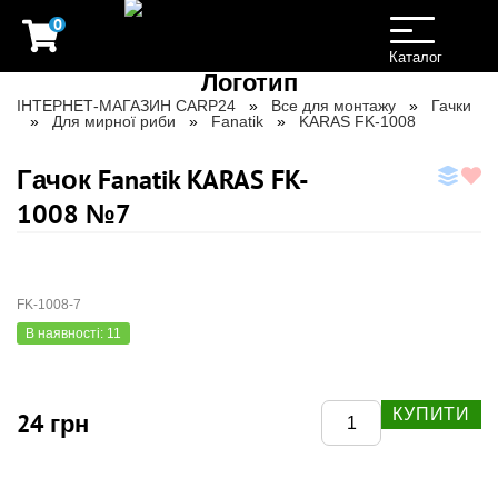
0
Toggle
navigation
Каталог
ІНТЕРНЕТ-МАГАЗИН CARP24
Все для монтажу
Гачки
Для мирної риби
Fanatik
KARAS FK-1008
Гачок Fanatik KARAS FK-
1008 №7
FK-1008-7
В наявності: 11
КУПИТИ
24 грн