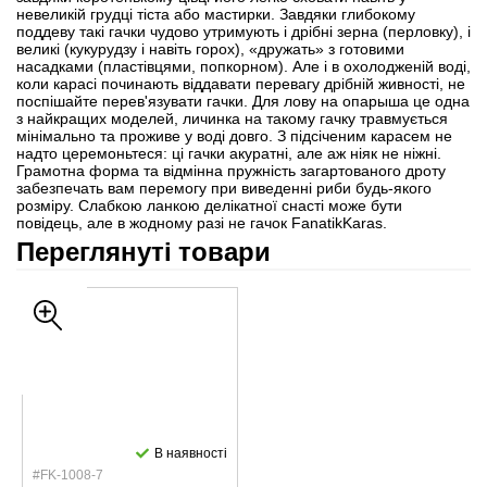
невеликій грудці тіста або мастирки. Завдяки глибокому
поддеву такі гачки чудово утримують і дрібні зерна (перловку), і
великі (кукурудзу і навіть горох), «дружать» з готовими
насадками (пластівцями, попкорном). Але і в охолодженій воді,
коли карасі починають віддавати перевагу дрібній живності, не
поспішайте перев'язувати гачки. Для лову на опарыша це одна
з найкращих моделей, личинка на такому гачку травмується
мінімально та проживе у воді довго. З підсіченим карасем не
надто церемоньтеся: ці гачки акуратні, але аж ніяк не ніжні.
Грамотна форма та відмінна пружність загартованого дроту
забезпечать вам перемогу при виведенні риби будь-якого
розміру. Слабкою ланкою делікатної снасті може бути
повідець, але в жодному разі не гачок FanatikKaras.
Переглянуті товари
В наявності
#FK-1008-7