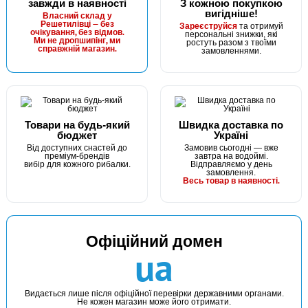
завжди в наявності
З кожною покупкою
вигідніше!
В наявності
Власний склад у
Решетилівці — без
Зареєструйся
та отримуй
#FK-1008-8
очікування, без відмов.
персональні знижки, які
Ми не дропшипінг, ми
ростуть разом з твоїми
24 грн
справжній магазин.
23 шт.
замовленнями.
КУПИТИ
Гачок Fanatik KARAS FK-1008 №8
Товари на будь-який
Швидка доставка по
бюджет
Україні
Від доступних снастей до
Замовив сьогодні — вже
преміум-брендів
завтра на водоймі.
вибір для кожного рибалки.
Відправляємо у день
замовлення.
Весь товар в наявності.
Офіційний домен
В наявності
ua
#FK-1008-9
24 грн
21 шт.
Видається лише після офіційної перевірки державними органами.
Не кожен магазин може його отримати.
КУПИТИ