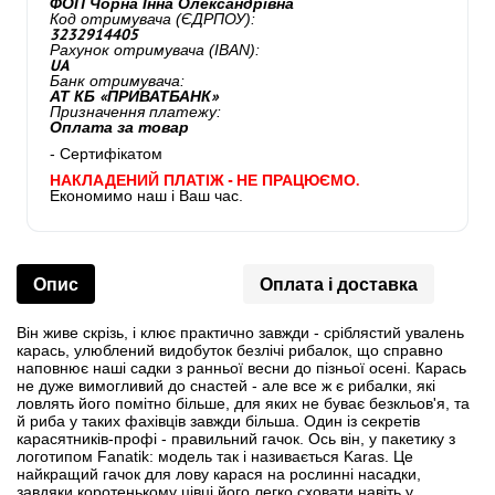
ФОП Чорна Інна Олександрівна
Код отримувача (ЄДРПОУ):
3232914405
Рахунок отримувача (IBAN):
UA
Банк отримувача:
АТ КБ «ПРИВАТБАНК»
Призначення платежу:
Оплата за товар
- Сертифікатом
НАКЛАДЕНИЙ ПЛАТІЖ - НЕ ПРАЦЮЄМО.
Економимо наш і Ваш час.
Опис
Оплата і доставка
Він живе скрізь, і клює практично завжди - сріблястий увалень
карась, улюблений видобуток безлічі рибалок, що справно
наповнює наші садки з ранньої весни до пізньої осені. Карась
не дуже вимогливий до снастей - але все ж є рибалки, які
ловлять його помітно більше, для яких не буває безкльов'я, та
й риба у таких фахівців завжди більша. Один із секретів
карасятників-профі - правильний гачок. Ось він, у пакетику з
логотипом Fanatik: модель так і називається Karas. Це
найкращий гачок для лову карася на рослинні насадки,
завдяки коротенькому цівці його легко сховати навіть у