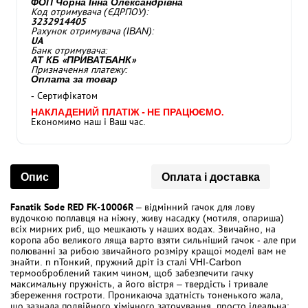
ФОП Чорна Інна Олександрівна
Код отримувача (ЄДРПОУ):
3232914405
Рахунок отримувача (IBAN):
UA
Банк отримувача:
АТ КБ «ПРИВАТБАНК»
Призначення платежу:
Оплата за товар
- Сертифікатом
НАКЛАДЕНИЙ ПЛАТІЖ - НЕ ПРАЦЮЄМО.
Економимо наш і Ваш час.
Опис
Оплата і доставка
Fanatik Sode RED FK-10006R
– відмінний гачок для лову
вудочкою поплавця на ніжну, живу насадку (мотиля, опариша)
всіх мирних риб, що мешкають у наших водах. Звичайно, на
коропа або великого ляща варто взяти сильніший гачок - але при
полюванні за рибою звичайного розміру кращої моделі вам не
знайти. n nТонкий, пружний дріт із сталі VHI-Carbon
термооброблений таким чином, щоб забезпечити гачку
максимальну пружність, а його вістря – твердість і тривале
збереження гостроти. Проникаюча здатність тоненького жала,
що зазнала подвійного хімічного заточування, просто ідеальна: