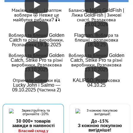
Макіяж, нігті… і раптом
Балансир Micro GoldFish |
воблери 🤣 Невже це
Лижа GoldFish | Зимові
майбутня рибалка? 🎣
снасті. Розпаковка
25.01.2026
В наявності
Воблера та блешні Golden
#FK-10006R-3
Flagman. Воблера та
Catch та різні виробники.
блешні - розпаковка
24 грн
18 шт.
Розпаковка 19.10.2025
18.10.25
КУПИТИ
Воблера та блешні Golden
Воблера та блешні Golden
Catch, Strike Pro та різні
Catch, Strike Pro та різні
виробники. Розпаковка
виробники. Розпаковка
Гачок Fanatik SODE RED FK-10006R № 3
13.10.2025
13.10.2025
Отримали новинки від
KALIPSO. Розпаковка
Lucky John і Salmo —
04.10.25
09.10.2025 (Частина 2)
30 000+ товарів
До -15%
завжди в наявності
З кожною покупкою
вигідніше!
В наявності
Власний склад у