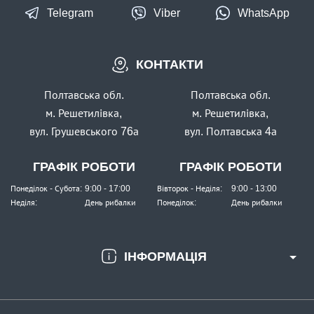
Telegram
Viber
WhatsApp
КОНТАКТИ
В наявності
#FK-10006R-7
Полтавська обл.
Полтавська обл.
Маг: 14 шт
Базар: 3 шт
24 грн
м. Решетилівка,
м. Решетилівка,
17 шт.
вул. Грушевського 76а
вул. Полтавська 4а
КУПИТИ
ГРАФІК РОБОТИ
ГРАФІК РОБОТИ
Гачок Fanatik SODE RED FK-10006R № 7
Понеділок - Субота:
9:00 - 17:00
Вівторок - Неділя:
9:00 - 13:00
Неділя:
День рибалки
Понеділок:
День рибалки
ІНФОРМАЦІЯ