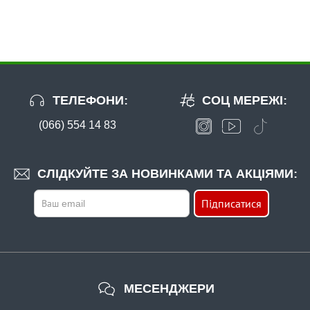
Гачок Fanatik SODE RED FK-10006R № 5
ТЕЛЕФОНИ:
СОЦ МЕРЕЖІ:
(066) 554 14 83
В наявності
#FK-10006R-6
СЛІДКУЙТЕ ЗА НОВИНКАМИ ТА АКЦІЯМИ:
Маг: 19 шт
Базар: 4 шт
24 грн
23 шт.
Підписатися
КУПИТИ
Гачок Fanatik SODE RED FK-10006R № 6
МЕСЕНДЖЕРИ