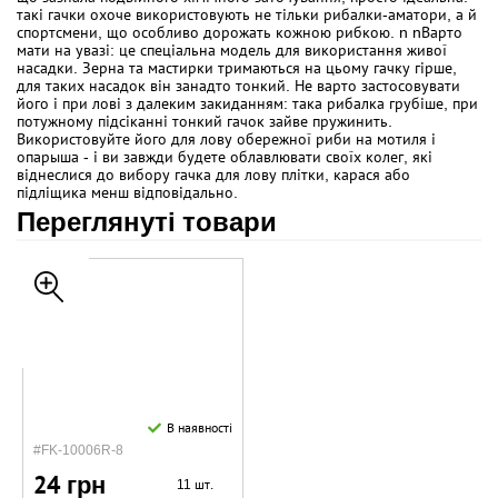
такі гачки охоче використовують не тільки рибалки-аматори, а й
спортсмени, що особливо дорожать кожною рибкою. n nВарто
мати на увазі: це спеціальна модель для використання живої
насадки. Зерна та мастирки тримаються на цьому гачку гірше,
для таких насадок він занадто тонкий. Не варто застосовувати
його і при лові з далеким закиданням: така рибалка грубіше, при
потужному підсіканні тонкий гачок зайве пружинить.
Використовуйте його для лову обережної риби на мотиля і
опарыша - і ви завжди будете облавлювати своїх колег, які
віднеслися до вибору гачка для лову плітки, карася або
підліщика менш відповідально.
Переглянуті товари
В наявності
#FK-10006R-8
24 грн
11 шт.