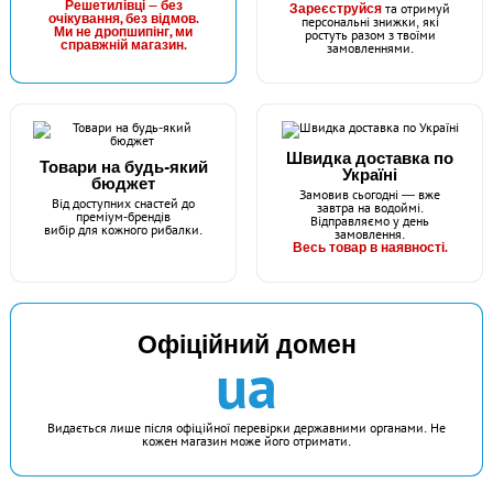
Решетилівці — без
Зареєструйся
та отримуй
#FK-10006R-4
очікування, без відмов.
персональні знижки, які
Маг: 9 шт
Базар: 7 шт
Ми не дропшипінг, ми
ростуть разом з твоїми
24 грн
справжній магазин.
16 шт.
замовленнями.
КУПИТИ
Гачок Fanatik SODE RED FK-10006R № 4
Швидка доставка по
Товари на будь-який
Україні
бюджет
Замовив сьогодні — вже
Від доступних снастей до
завтра на водоймі.
преміум-брендів
Відправляємо у день
вибір для кожного рибалки.
замовлення.
Весь товар в наявності.
Офіційний домен
ua
В наявності
#FK-10006R-5
Маг: 19 шт
Базар: 3 шт
24 грн
22 шт.
Видається лише після офіційної перевірки державними органами. Не
кожен магазин може його отримати.
КУПИТИ