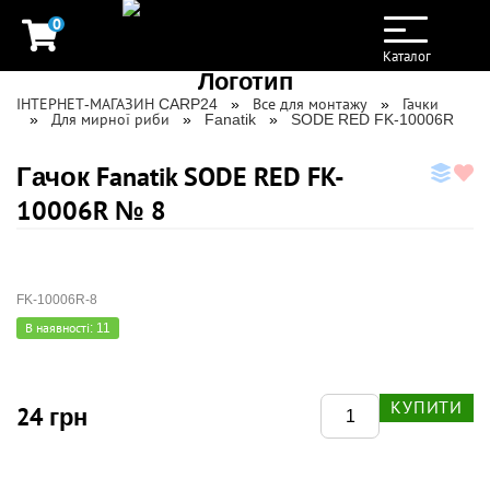
0
Toggle
navigation
Каталог
ІНТЕРНЕТ-МАГАЗИН CARP24
Все для монтажу
Гачки
Для мирної риби
Fanatik
SODE RED FK-10006R
Гачок Fanatik SODE RED FK-
10006R № 8
FK-10006R-8
В наявності: 11
КУПИТИ
24 грн