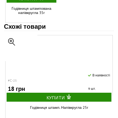
Годівниця штампована
напівкругла 35г
Схожі товари
В наявності
#С-25
18 грн
9 шт.
КУПИТИ
Годівниця штамп. Напівкругла 25г