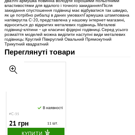
два:nnГармушка повинна володіти хорошими польотними
властивостями для вдалого і точного закиданняnПісля
закидання спустошення годівниці має відбуватися так швидко,
як це потрібно рибалці в даних умовахnГармушка штампована
напівкругла С-20, представлена у нашому інтернет-магазині,
відноситься до відкритих металевих годівниць. Металеві
годівниці-клітини – це класичні фідерні годівниці. Серед усього
розмаїття моделей можна виділити наступні види металевих
годівниць: Круглий Півкруглий Овальний Прямокутний
Трикутний квадратний
Переглянуті товари
В наявності
#С-35
21 грн
11 шт.
КУПИТИ