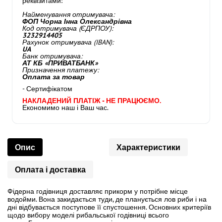
реквізитами:
Найменування отримувача:
ФОП Чорна Інна Олександрівна
Код отримувача (ЄДРПОУ):
3232914405
Рахунок отримувача (IBAN):
UA
Банк отримувача:
АТ КБ «ПРИВАТБАНК»
Призначення платежу:
Оплата за товар
- Сертифікатом
НАКЛАДЕНИЙ ПЛАТІЖ - НЕ ПРАЦЮЄМО.
Економимо наш і Ваш час.
Опис
Характеристики
Оплата і доставка
Фідерна годівниця доставляє прикорм у потрібне місце
водойми. Вона закидається туди, де планується лов риби і на
дні відбувається поступове її спустошення. Основних критеріїв
щодо вибору моделі рибальської годівниці всього