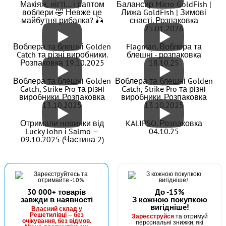
Макіяж, нігті… і раптом
Балансир Micro GoldFish |
воблери 🤣 Невже це
Лижа GoldFish | Зимові
майбутня рибалка? 🎣
снасті. Розпаковка
25.01.2026
В наявності
Воблера та блешні Golden
Flagman. Воблера та
#С-20
Catch та різні виробники.
блешні - розпаковка
17 грн
8 шт.
Розпаковка 19.10.2025
18.10.25
КУПИТИ
Воблера та блешні Golden
Воблера та блешні Golden
Catch, Strike Pro та різні
Catch, Strike Pro та різні
виробники. Розпаковка
виробники. Розпаковка
Годівниця штамп. Напівкругла 20г
13.10.2025
13.10.2025
Отримали новинки від
KALIPSO. Розпаковка
Lucky John і Salmo —
04.10.25
09.10.2025 (Частина 2)
30 000+ товарів
До -15%
завжди в наявності
З кожною покупкою
вигідніше!
Власний склад у
Решетилівці — без
Зареєструйся
та отримуй
очікування, без відмов.
персональні знижки, які