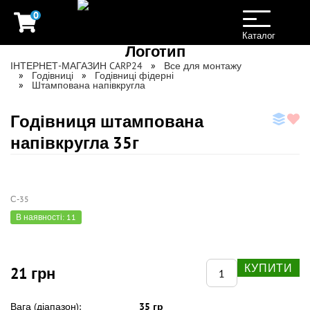
0
Toggle
navigation
Каталог
ІНТЕРНЕТ-МАГАЗИН CARP24
Все для монтажу
Годівниці
Годівниці фідерні
Штампована напівкругла
Годівниця штампована
напівкругла 35г
С-35
В наявності: 11
КУПИТИ
21 грн
Вага (діапазон):
35 гр