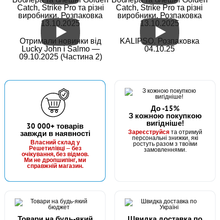
Catch, Strike Pro та різні
Catch, Strike Pro та різні
виробники. Розпаковка
виробники. Розпаковка
Грузило маркерний 100гр
13.10.2025
13.10.2025
Отримали новинки від
KALIPSO. Розпаковка
Lucky John і Salmo —
04.10.25
09.10.2025 (Частина 2)
До -15%
З кожною покупкою
вигідніше!
В наявності
30 000+ товарів
Зареєструйся
завжди в наявності
та отримуй
#GKV10-100
персональні знижки, які
Власний склад у
ростуть разом з твоїми
38 грн
Решетилівці — без
2 шт.
замовленнями.
очікування, без відмов.
Ми не дропшипінг, ми
КУПИТИ
справжній магазин.
Грузило короповий Булава 100г
Товари на будь-який
Швидка доставка по