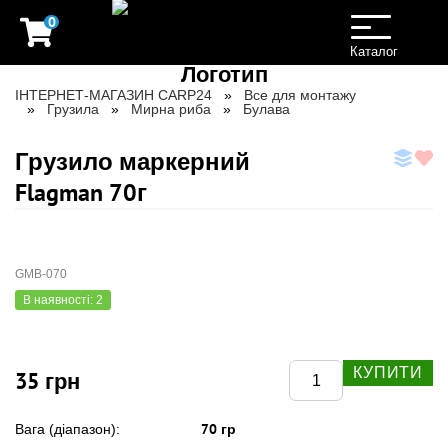
0
Toggle
navigation
Каталог
ІНТЕРНЕТ-МАГАЗИН CARP24
Все для монтажу
Грузила
Мирна риба
Булава
Грузило маркерний
Flagman 70г
GMB-070
В наявності: 2
КУПИТИ
35 грн
70 гр
Вага (діапазон):