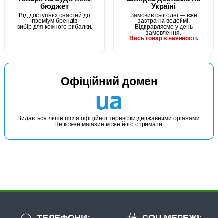
бюджет
Україні
Від доступних снастей до
Замовив сьогодні — вже
преміум-брендів
завтра на водоймі.
вибір для кожного рибалки.
Відправляємо у день
замовлення.
Весь товар в наявності.
В наявності
Офіційний домен
#GKV10-040
ua
19 грн
9 шт.
КУПИТИ
Видається лише після офіційної перевірки державними органами.
Не кожен магазин може його отримати.
Грузило короповий маркерний Булава 40г
ТЕЛЕФОНИ:
СОЦ МЕРЕЖІ: