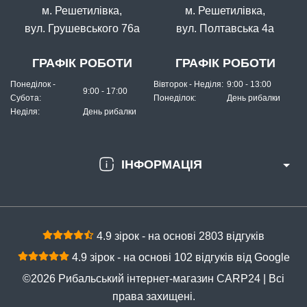
КУПИТИ
м. Решетилівка,
м. Решетилівка,
вул. Грушевського 76а
вул. Полтавська 4а
Грузило короповий маркерний Булава 90г
ГРАФІК РОБОТИ
ГРАФІК РОБОТИ
Понеділок -
Вівторок - Неділя:
9:00 - 13:00
9:00 - 17:00
Субота:
Понеділок:
День рибалки
Неділя:
День рибалки
ІНФОРМАЦІЯ
В наявності
#GRMKF40
17 грн
7 шт.
4.9 зірок - на основі 2803 відгуків
КУПИТИ
4.9 зірок - на основі 102 відгуків від Google
Груз маркерний (булава) Fanatik, вага 40 гр
©2026 Рибальський інтернет-магазин CARP24 | Всі
права захищені.