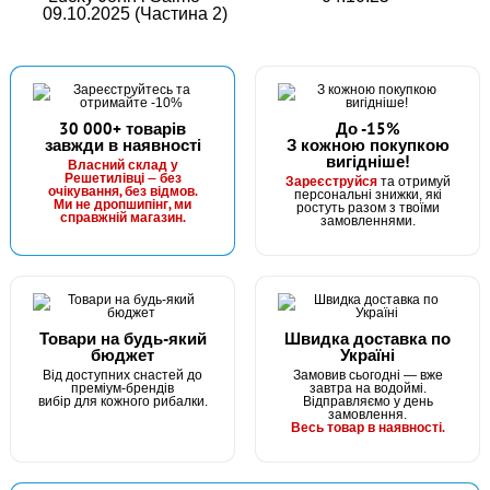
09.10.2025 (Частина 2)
30 000+ товарів
До -15%
завжди в наявності
З кожною покупкою
вигідніше!
Власний склад у
Решетилівці — без
Зареєструйся
та отримуй
очікування, без відмов.
персональні знижки, які
Ми не дропшипінг, ми
ростуть разом з твоїми
справжній магазин.
замовленнями.
Товари на будь-який
Швидка доставка по
бюджет
Україні
Від доступних снастей до
Замовив сьогодні — вже
преміум-брендів
завтра на водоймі.
вибір для кожного рибалки.
Відправляємо у день
замовлення.
Весь товар в наявності.