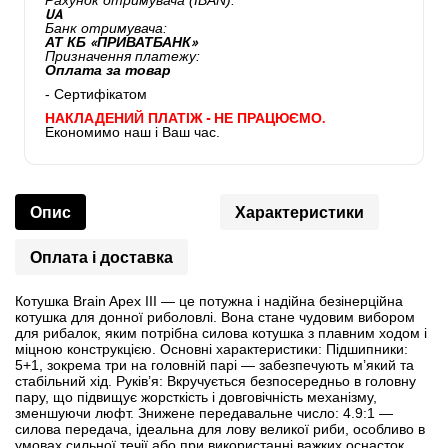
Рахунок отримувача (IBAN):
UA
Банк отримувача:
АТ КБ «ПРИВАТБАНК»
Призначення платежу:
Оплата за товар
- Сертифікатом
НАКЛАДЕНИЙ ПЛАТІЖ - НЕ ПРАЦЮЄМО.
Економимо наш і Ваш час.
Опис
Характеристики
Оплата і доставка
Котушка Brain Apex III — це потужна і надійна безінерційна
котушка для донної риболовлі. Вона стане чудовим вибором
для рибалок, яким потрібна силова котушка з плавним ходом і
міцною конструкцією. Основні характеристики: Підшипники:
5+1, зокрема три на головній парі — забезпечують м’який та
стабільний хід. Руків’я: Вкручується безпосередньо в головну
пару, що підвищує жорсткість і довговічність механізму,
зменшуючи люфт. Знижене передавальне число: 4.9:1 —
силова передача, ідеальна для лову великої риби, особливо в
умовах сильної течії або при використанні важких оснасток.