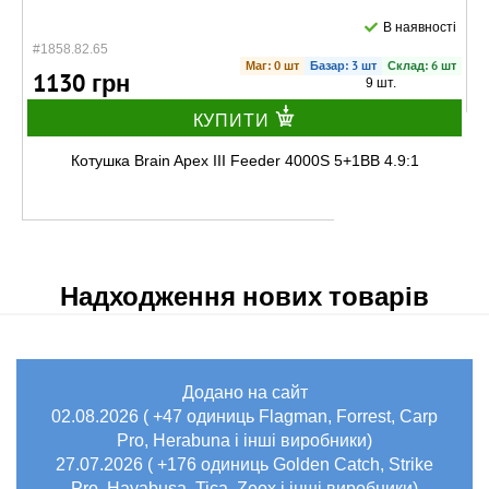
В наявності
#1858.82.65
Маг: 0 шт
Базар: 3 шт
Склад: 6 шт
1130 грн
9 шт.
КУПИТИ
Котушка Brain Apex III Feeder 4000S 5+1BB 4.9:1
Надходження нових товарів
Додано на сайт
В наявності
02.08.2026 ( +47 одиниць Flagman, Forrest, Carp
#1858.82.67
Маг: 0 шт
Склад: 15 шт
Pro, Herabuna і інші виробники)
1270 грн
15 шт.
27.07.2026 ( +176 одиниць Golden Catch, Strike
Pro, Hayabusa, Tica, Zeox і інші виробники)