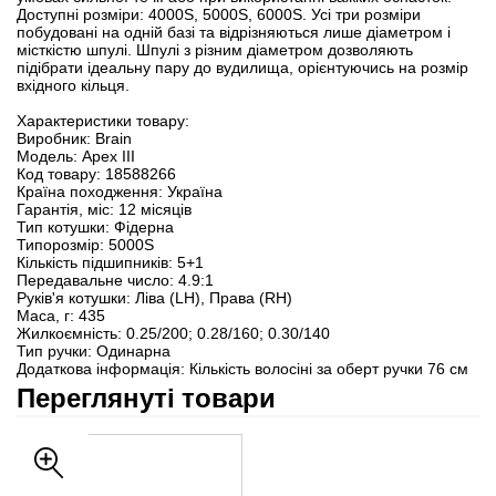
Доступні розміри: 4000S, 5000S, 6000S. Усі три розміри
побудовані на одній базі та відрізняються лише діаметром і
місткістю шпулі. Шпулі з різним діаметром дозволяють
підібрати ідеальну пару до вудилища, орієнтуючись на розмір
вхідного кільця.
Характеристики товару:
Виробник: Brain
Модель: Apex III
Код товару: 18588266
Країна походження: Україна
Гарантія, міс: 12 місяців
Тип котушки: Фідерна
Типорозмір: 5000S
Кількість підшипників: 5+1
Передавальне число: 4.9:1
Руків'я котушки: Ліва (LH), Права (RH)
Маса, г: 435
Жилкоємність: 0.25/200; 0.28/160; 0.30/140
Тип ручки: Одинарна
Додаткова інформація: Кількість волосіні за оберт ручки 76 см
Переглянуті товари