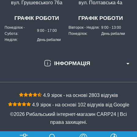
вул. Грушевського 76а
вул. Полтавська 4а
КУПИТИ
Крючков’яз China
ГРАФІК РОБОТИ
ГРАФІК РОБОТИ
Понеділок -
Вівторок - Неділя:
9:00 - 13:00
9:00 - 17:00
Субота:
Понеділок:
День рибалки
Неділя:
День рибалки
ІНФОРМАЦІЯ
В наявності
#XPSHT
Маг: 0 шт
Базар: 1 шт
4.9 зірок - на основі 2803 відгуків
156 грн
1 шт.
4.9 зірок - на основі 102 відгуків від Google
КУПИТИ
©2026 Рибальський інтернет-магазин CARP24 | Всі
Прилад для прив'язування гачків
права захищені.