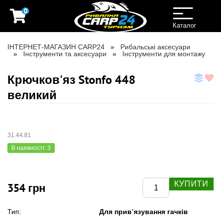
0
Toggle
navigation
Каталог
ІНТЕРНЕТ-МАГАЗИН CARP24
Рибальські аксесуари
Інструменти та аксесуари
Інструменти для монтажу
Крючков'яз Stonfo 448
великий
31.44.81
В наявності: 3
КУПИТИ
354 грн
Для прив'язування гачків
Тип: