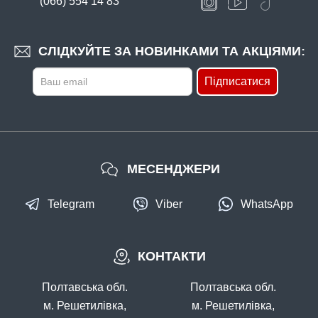
(066) 554 14 83
В наявності
#626-054
СЛІДКУЙТЕ ЗА НОВИНКАМИ ТА АКЦІЯМИ:
71 грн
1 шт.
Підписатися
КУПИТИ
Крючков'яз (M626)
МЕСЕНДЖЕРИ
Telegram
Viber
WhatsApp
КОНТАКТИ
В наявності
#36015
Полтавська обл.
Полтавська обл.
Маг: 0 шт
Базар: 1 шт
116 грн
1 шт.
м. Решетилівка,
м. Решетилівка,