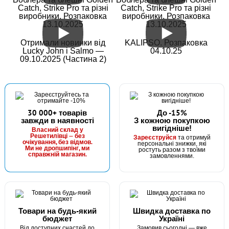
Catch, Strike Pro та різні
Catch, Strike Pro та різні
виробники. Розпаковка
виробники. Розпаковка
Петлев'яз зелений (за 1шт)
13.10.2025
13.10.2025
Отримали новинки від
KALIPSO. Розпаковка
Lucky John і Salmo —
04.10.25
09.10.2025 (Частина 2)
30 000+ товарів
До -15%
завжди в наявності
З кожною покупкою
вигідніше!
В наявності
Власний склад у
Решетилівці — без
Зареєструйся
та отримуй
#HGW0001
очікування, без відмов.
персональні знижки, які
Ми не дропшипінг, ми
ростуть разом з твоїми
70 грн
справжній магазин.
4 шт.
замовленнями.
КУПИТИ
Інструмент для в'язання петель LOOP TYER
Товари на будь-який
Швидка доставка по
бюджет
Україні
Від доступних снастей до
Замовив сьогодні — вже