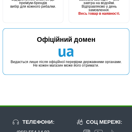
преміум-брендів
завтра на водоймі.
вибір для кожного рибалки.
Відправляємо у день
замовлення.
Весь товар в наявності.
Офіційний домен
В наявності
ua
#CP3335
59 грн
4 шт.
Видається лише після офіційної перевірки державними органами.
Не кожен магазин може його отримати.
КУПИТИ
Iнструмент для волосяного монтажа Carp Pro Hair Knot
Rigs
ТЕЛЕФОНИ:
СОЦ МЕРЕЖІ: