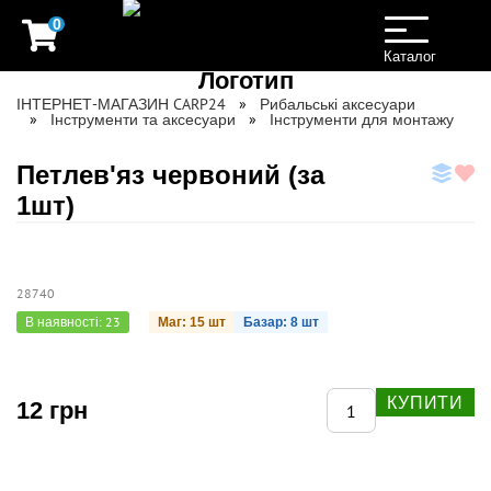
0
Toggle
navigation
Каталог
ІНТЕРНЕТ-МАГАЗИН CARP24
Рибальські аксесуари
Інструменти та аксесуари
Інструменти для монтажу
Петлев'яз червоний (за
1шт)
28740
В наявності: 23
Маг: 15 шт
Базар: 8 шт
КУПИТИ
12 грн