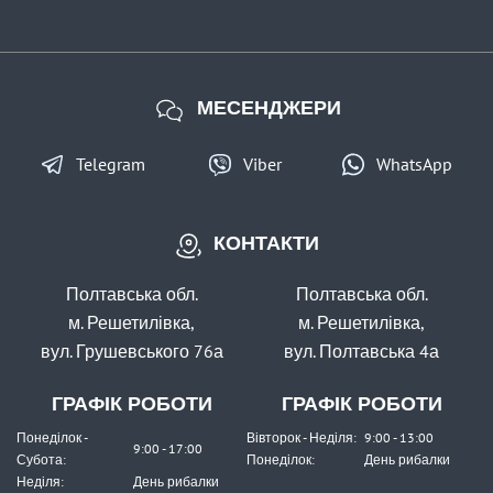
Крючков'яз (M626)
МЕСЕНДЖЕРИ
Telegram
Viber
WhatsApp
КОНТАКТИ
В наявності
#36015
Полтавська обл.
Полтавська обл.
Маг: 0 шт
Базар: 1 шт
116 грн
1 шт.
м. Решетилівка,
м. Решетилівка,
вул. Грушевського 76а
вул. Полтавська 4а
КУПИТИ
Крючков’яз China
ГРАФІК РОБОТИ
ГРАФІК РОБОТИ
Понеділок -
Вівторок - Неділя:
9:00 - 13:00
9:00 - 17:00
Субота:
Понеділок:
День рибалки
Неділя:
День рибалки