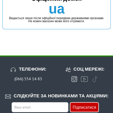
В наявності
ua
#31.44.81
354 грн
3 шт.
Видається лише після офіційної перевірки державними органами.
Не кожен магазин може його отримати.
КУПИТИ
Крючков'яз Stonfo 448 великий
ТЕЛЕФОНИ:
СОЦ МЕРЕЖІ:
(066) 554 14 83
В наявності
#626-054
СЛІДКУЙТЕ ЗА НОВИНКАМИ ТА АКЦІЯМИ:
71 грн
1 шт.
Підписатися
КУПИТИ