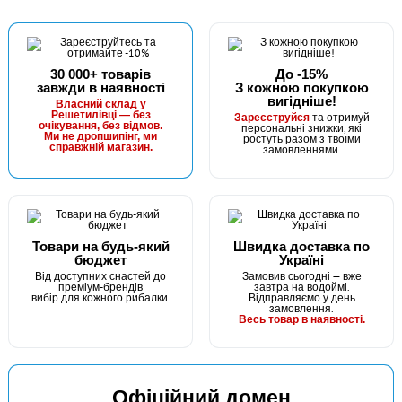
30 000+ товарів
До -15%
завжди в наявності
З кожною покупкою
В наявності
вигідніше!
Власний склад у
Решетилівці — без
та отримуй
#CP3335
Зареєструйся
очікування, без відмов.
персональні знижки, які
Ми не дропшипінг, ми
ростуть разом з твоїми
59 грн
4 шт.
справжній магазин.
замовленнями.
КУПИТИ
Iнструмент для волосяного монтажа Carp Pro Hair Knot
Rigs
Товари на будь-який
Швидка доставка по
бюджет
Україні
Від доступних снастей до
Замовив сьогодні — вже
преміум-брендів
завтра на водоймі.
вибір для кожного рибалки.
Відправляємо у день
замовлення.
Весь товар в наявності.
Офіційний домен