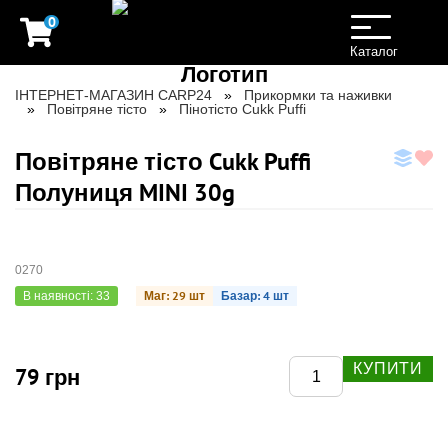
0
Toggle
navigation
Каталог
ІНТЕРНЕТ-МАГАЗИН CARP24
Прикормки та наживки
Повітряне тісто
Пінотісто Cukk Puffi
Повітряне тісто Cukk Puffi
Полуниця MINI 30g
0270
Маг: 29 шт
Базар: 4 шт
В наявності: 33
КУПИТИ
79 грн