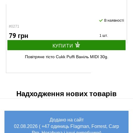
В наявності
#0271
79 грн
1 шт.
КУПИТИ
Повітряне тісто Cukk Puffi Ваніль MIDI 30g.
Надходження нових товарів
Додано на сайт
В наявності
02.08.2026 ( +47 одиниць Flagman, Forrest, Carp
#0268
Pro, Herabuna і інші виробники)