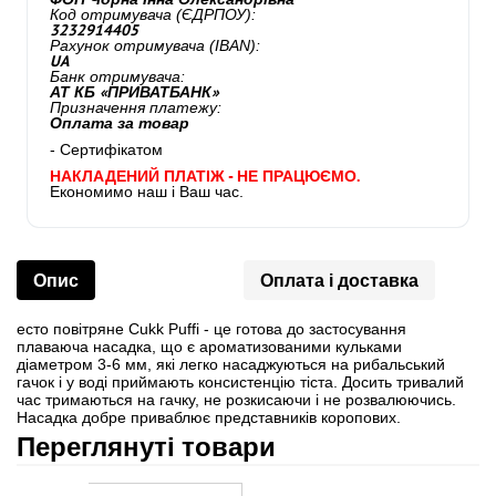
Код отримувача (ЄДРПОУ):
3232914405
Рахунок отримувача (IBAN):
UA
Банк отримувача:
АТ КБ «ПРИВАТБАНК»
Призначення платежу:
Оплата за товар
- Сертифікатом
НАКЛАДЕНИЙ ПЛАТІЖ - НЕ ПРАЦЮЄМО.
Економимо наш і Ваш час.
Опис
Оплата і доставка
есто повітряне Cukk Puffi - це готова до застосування
плаваюча насадка, що є ароматизованими кульками
діаметром 3-6 мм, які легко насаджуються на рибальський
гачок і у воді приймають консистенцію тіста. Досить тривалий
час тримаються на гачку, не розкисаючи і не розвалюючись.
Насадка добре приваблює представників коропових.
Переглянуті товари