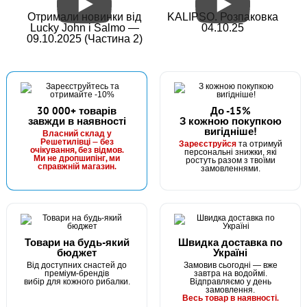
Отримали новинки від
KALIPSO. Розпаковка
Lucky John і Salmo —
04.10.25
09.10.2025 (Частина 2)
30 000+ товарів
До -15%
завжди в наявності
З кожною покупкою
вигідніше!
Власний склад у
Решетилівці — без
Зареєструйся
та отримуй
очікування, без відмов.
персональні знижки, які
Ми не дропшипінг, ми
ростуть разом з твоїми
справжній магазин.
замовленнями.
Товари на будь-який
Швидка доставка по
бюджет
Україні
Від доступних снастей до
Замовив сьогодні — вже
преміум-брендів
завтра на водоймі.
вибір для кожного рибалки.
Відправляємо у день
замовлення.
Весь товар в наявності.