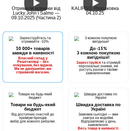
Отримали новинки від
KALIPSO. Розпаковка
Lucky John і Salmo —
04.10.25
09.10.2025 (Частина 2)
30 000+ товарів
До -15%
завжди в наявності
З кожною покупкою
вигідніше!
Власний склад у
Решетилівці — без
Зареєструйся
та отримуй
очікування, без відмов.
персональні знижки, які
Ми не дропшипінг, ми
ростуть разом з твоїми
справжній магазин.
замовленнями.
Товари на будь-який
Швидка доставка по
бюджет
Україні
Від доступних снастей до
Замовив сьогодні — вже
преміум-брендів
завтра на водоймі.
вибір для кожного рибалки.
Відправляємо у день
замовлення.
Весь товар в наявності.