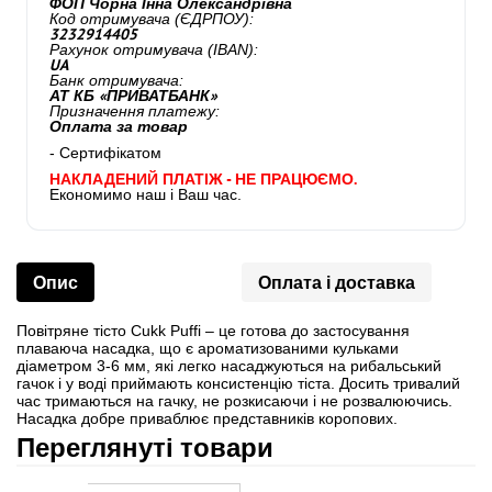
ФОП Чорна Інна Олександрівна
Код отримувача (ЄДРПОУ):
3232914405
Рахунок отримувача (IBAN):
UA
Банк отримувача:
АТ КБ «ПРИВАТБАНК»
Призначення платежу:
Оплата за товар
- Сертифікатом
НАКЛАДЕНИЙ ПЛАТІЖ - НЕ ПРАЦЮЄМО.
Економимо наш і Ваш час.
Опис
Оплата і доставка
Повітряне тісто Cukk Puffi – це готова до застосування
плаваюча насадка, що є ароматизованими кульками
діаметром 3-6 мм, які легко насаджуються на рибальський
гачок і у воді приймають консистенцію тіста. Досить тривалий
час тримаються на гачку, не розкисаючи і не розвалюючись.
Насадка добре приваблює представників коропових.
Переглянуті товари