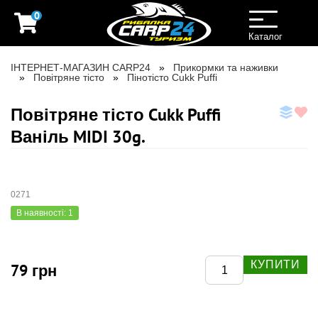
0
Toggle
navigation
Каталог
ІНТЕРНЕТ-МАГАЗИН CARP24
Прикормки та наживки
Повітряне тісто
Пінотісто Cukk Puffi
Повітряне тісто Cukk Puffi
Ваніль MIDI 30g.
0271
В наявності: 1
КУПИТИ
79 грн