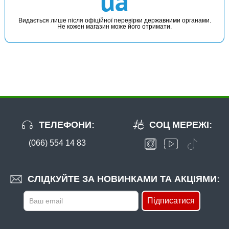
ua
48 грн
17 шт.
Видається лише після офіційної перевірки державними органами.
Не кожен магазин може його отримати.
КУПИТИ
Конектор Kalipso 1.2мм (по штучному)
ТЕЛЕФОНИ:
СОЦ МЕРЕЖІ:
(066) 554 14 83
В наявності
#16061020
СЛІДКУЙТЕ ЗА НОВИНКАМИ ТА АКЦІЯМИ:
7 грн
14 шт.
Підписатися
КУПИТИ
Конектор Kalipso 1.4мм (по штучному)