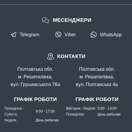
МЕСЕНДЖЕРИ
Telegram
Viber
WhatsApp
КОНТАКТИ
В наявності
#16061030
Полтавська обл.
Полтавська обл.
48 грн
6 шт.
м. Решетилівка,
м. Решетилівка,
вул. Грушевського 76а
вул. Полтавська 4а
КУПИТИ
Конектор Kalipso 1.6мм (по штучному)
ГРАФІК РОБОТИ
ГРАФІК РОБОТИ
Понеділок -
Вівторок - Неділя:
9:00 - 13:00
9:00 - 17:00
Субота:
Понеділок:
День рибалки
Неділя:
День рибалки