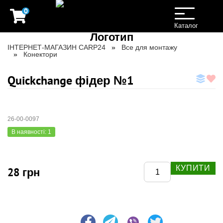
0
Toggle
navigation
Каталог
ІНТЕРНЕТ-МАГАЗИН CARP24
Все для монтажу
Конектори
Quickchange фідер №1
26-00-0097
В наявності: 1
КУПИТИ
28 грн