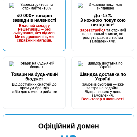
30 000+ товарів
До -15%
завжди в наявності
З кожною покупкою
вигідніше!
В наявності
Власний склад у
Решетилівці — без
Зареєструйся
та отримуй
#KC0055
очікування, без відмов.
персональні знижки, які
Ми не дропшипінг, ми
ростуть разом з твоїми
32 грн
справжній магазин.
2 шт.
замовленнями.
КУПИТИ
Фідерні конектори METHOD FEEDER CONNECTOR 5шт
Товари на будь-який
Швидка доставка по
бюджет
Україні
Від доступних снастей до
Замовив сьогодні — вже
преміум-брендів
завтра на водоймі.
вибір для кожного рибалки.
Відправляємо у день
замовлення.
Весь товар в наявності.
Офіційний домен
В наявності
#16061010