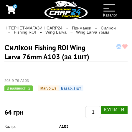
0
Toggle
navigation
Каталог
ІНТЕРНЕТ-МАГАЗИН CARP24
Приманки
Силікон
Fishing ROI
Wing Larva
Wing Larva 76мм
Силікон Fishing ROI Wing
Larva 76mm A103 (за 1шт)
203-9-76-A103
Маг: 0 шт
Базар: 2 шт
В наявності: 2
КУПИТИ
64 грн
A103
Колір: