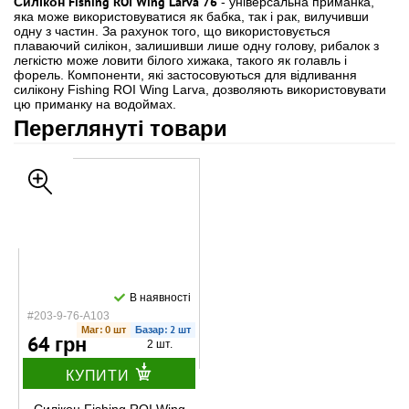
Силікон Fishing ROI Wing Larva 76
- універсальна приманка,
яка може використовуватися як бабка, так і рак, вилучивши
одну з частин. За рахунок того, що використовується
плаваючий силікон, залишивши лише одну голову, рибалок з
легкістю може ловити білого хижака, такого як голавль і
форель. Компоненти, які застосовуються для відливання
силікону Fishing ROI Wing Larva, дозволяють використовувати
цю приманку на водоймах.
Переглянуті товари
В наявності
#203-9-76-A103
Маг: 0 шт
Базар: 2 шт
64 грн
2 шт.
КУПИТИ