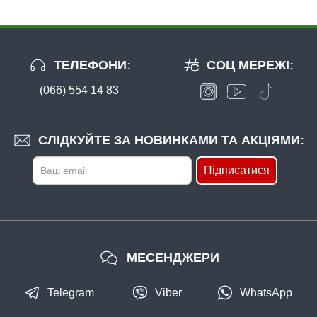
ТЕЛЕФОНИ:
СОЦ МЕРЕЖІ:
(066) 554 14 83
В наявності
#203-9-76-B038
СЛІДКУЙТЕ ЗА НОВИНКАМИ ТА АКЦІЯМИ:
Маг: 0 шт
Базар: 10 шт
64 грн
10 шт.
Підписатися
КУПИТИ
Силікон Fishing ROI Wing Larva 76mm B038 (за 1шт)
МЕСЕНДЖЕРИ
Telegram
Viber
WhatsApp