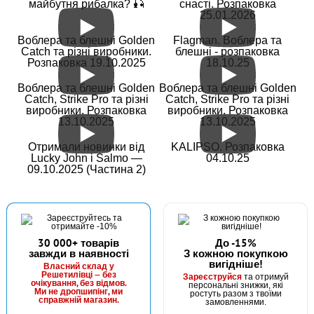
майбутня рибалка? 🎣
снасті. Розпаковка
25.01.2026
В наявності
Воблера та блешні Golden
Flagman. Воблера та
#203-9-76-B019
Catch та різні виробники.
блешні - розпаковка
Маг: 0 шт
Базар: 7 шт
8 грн
Розпаковка 19.10.2025
18.10.25
7 шт.
КУПИТИ
Воблера та блешні Golden
Воблера та блешні Golden
Catch, Strike Pro та різні
Catch, Strike Pro та різні
виробники. Розпаковка
виробники. Розпаковка
Силікон Fishing ROI Wing Larva 76mm B019 (за 1шт)
13.10.2025
13.10.2025
Отримали новинки від
KALIPSO. Розпаковка
Lucky John і Salmo —
04.10.25
09.10.2025 (Частина 2)
30 000+ товарів
До -15%
завжди в наявності
З кожною покупкою
вигідніше!
В наявності
Власний склад у
Решетилівці — без
Зареєструйся
та отримуй
#203-9-76-B032
очікування, без відмов.
персональні знижки, які
Маг: 0 шт
Базар: 8 шт
Ми не дропшипінг, ми
ростуть разом з твоїми
64 грн
справжній магазин.
8 шт.
замовленнями.