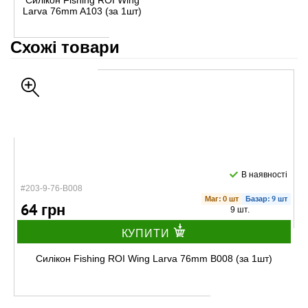
Силікон Fishing ROI Wing
Larva 76mm A103 (за 1шт)
Схожі товари
В наявності
#203-9-76-B008
Маг: 0 шт
Базар: 9 шт
64 грн
9 шт.
КУПИТИ
Силікон Fishing ROI Wing Larva 76mm B008 (за 1шт)