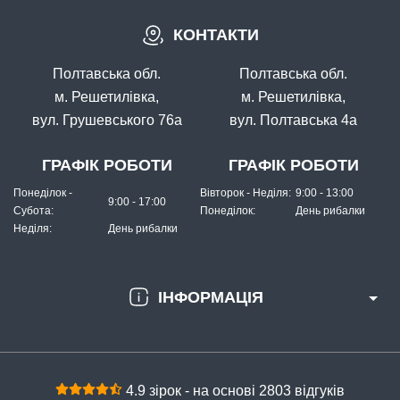
КОНТАКТИ
В наявності
#203-9-76-B060
Полтавська обл.
Полтавська обл.
Маг: 0 шт
Базар: 10 шт
8 грн
10 шт.
м. Решетилівка,
м. Решетилівка,
вул. Грушевського 76а
вул. Полтавська 4а
КУПИТИ
Силікон Fishing ROI Wing Larva 76mm B060 (за 1шт)
ГРАФІК РОБОТИ
ГРАФІК РОБОТИ
Понеділок -
Вівторок - Неділя:
9:00 - 13:00
9:00 - 17:00
Субота:
Понеділок:
День рибалки
Неділя:
День рибалки
ІНФОРМАЦІЯ
4.9 зірок - на основі 2803 відгуків