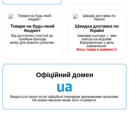
КУПИТИ
Силікон Fishing ROI Wing Larva 76mm B032 (за 1шт)
Товари на будь-який
Швидка доставка по
бюджет
Україні
Від доступних снастей до
Замовив сьогодні — вже
преміум-брендів
завтра на водоймі.
вибір для кожного рибалки.
Відправляємо у день
замовлення.
Весь товар в наявності.
Офіційний домен
В наявності
ua
#203-9-76-A104
Маг: 0 шт
Базар: 8 шт
64 грн
8 шт.
Видається лише після офіційної перевірки державними органами.
Не кожен магазин може його отримати.
КУПИТИ
Силікон Fishing ROI Wing Larva 76mm A104 (за 1шт)