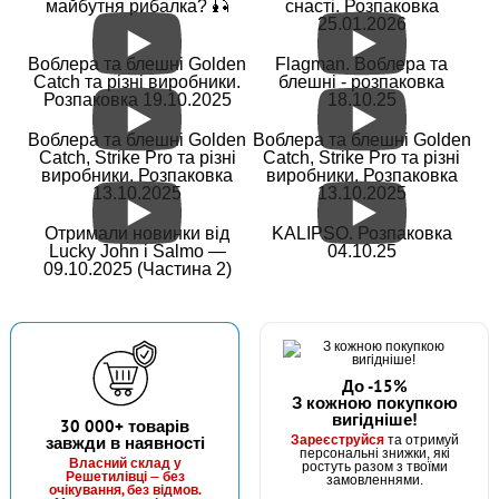
майбутня рибалка? 🎣
снасті. Розпаковка
25.01.2026
В наявності
Воблера та блешні Golden
Flagman. Воблера та
#203-9-76-B019
Catch та різні виробники.
блешні - розпаковка
Маг: 0 шт
Базар: 7 шт
8 грн
Розпаковка 19.10.2025
18.10.25
7 шт.
КУПИТИ
Воблера та блешні Golden
Воблера та блешні Golden
Catch, Strike Pro та різні
Catch, Strike Pro та різні
виробники. Розпаковка
виробники. Розпаковка
Силікон Fishing ROI Wing Larva 76mm B019 (за 1шт)
13.10.2025
13.10.2025
Отримали новинки від
KALIPSO. Розпаковка
Lucky John і Salmo —
04.10.25
09.10.2025 (Частина 2)
До -15%
З кожною покупкою
вигідніше!
В наявності
30 000+ товарів
Зареєструйся
завжди в наявності
та отримуй
#203-9-76-B032
персональні знижки, які
Маг: 0 шт
Базар: 8 шт
Власний склад у
ростуть разом з твоїми
64 грн
Решетилівці — без
8 шт.
замовленнями.
очікування, без відмов.