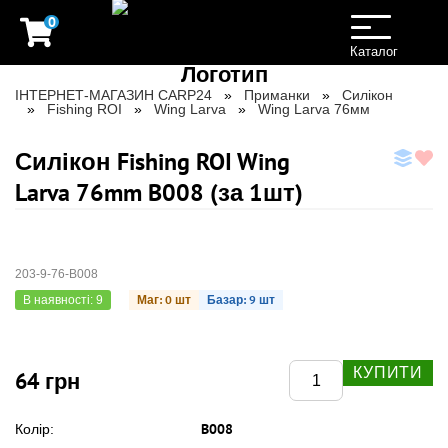
0
Toggle
navigation
Каталог
ІНТЕРНЕТ-МАГАЗИН CARP24
Приманки
Силікон
Fishing ROI
Wing Larva
Wing Larva 76мм
Силікон Fishing ROI Wing
Larva 76mm B008 (за 1шт)
203-9-76-B008
Маг: 0 шт
Базар: 9 шт
В наявності: 9
КУПИТИ
64 грн
B008
Колір: