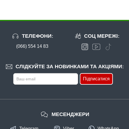
ТЕЛЕФОНИ:
СОЦ МЕРЕЖІ:
(066) 554 14 83
В наявності
#203-9-76-B038
Маг: 0 шт
Базар: 10 шт
64 грн
10 шт.
СЛІДКУЙТЕ ЗА НОВИНКАМИ ТА АКЦІЯМИ:
КУПИТИ
Підписатися
Силікон Fishing ROI Wing Larva 76mm B038 (за 1шт)
МЕСЕНДЖЕРИ
Telegram
Viber
WhatsApp