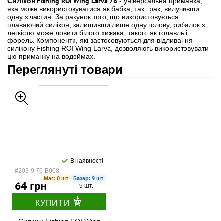
Силікон Fishing ROI Wing Larva 76
- універсальна приманка,
яка може використовуватися як бабка, так і рак, вилучивши
одну з частин. За рахунок того, що використовується
плаваючий силікон, залишивши лише одну голову, рибалок з
легкістю може ловити білого хижака, такого як голавль і
форель. Компоненти, які застосовуються для відливання
силікону Fishing ROI Wing Larva, дозволяють використовувати
цю приманку на водоймах.
Переглянуті товари
В наявності
#203-9-76-B008
Маг: 0 шт
Базар: 9 шт
64 грн
9 шт.
КУПИТИ