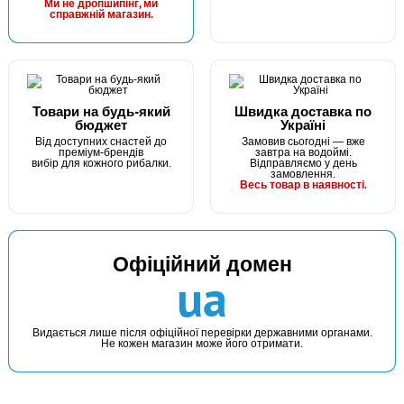
Ми не дропшипінг, ми
КУПИТИ
справжній магазин.
Силікон Fishing ROI Wing Larva 76mm B032 (за 1шт)
Товари на будь-який
Швидка доставка по
бюджет
Україні
Від доступних снастей до
Замовив сьогодні — вже
преміум-брендів
завтра на водоймі.
вибір для кожного рибалки.
Відправляємо у день
замовлення.
Весь товар в наявності.
В наявності
Офіційний домен
#203-9-76-A104
ua
Маг: 0 шт
Базар: 8 шт
64 грн
8 шт.
КУПИТИ
Видається лише після офіційної перевірки державними органами.
Не кожен магазин може його отримати.
Силікон Fishing ROI Wing Larva 76mm A104 (за 1шт)