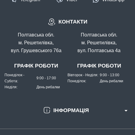
В наявності
КОНТАКТИ
#203-9-76-B060
Маг: 0 шт
Базар: 10 шт
8 грн
10 шт.
Полтавська обл.
Полтавська обл.
КУПИТИ
м. Решетилівка,
м. Решетилівка,
вул. Грушевського 76а
вул. Полтавська 4а
Силікон Fishing ROI Wing Larva 76mm B060 (за 1шт)
ГРАФІК РОБОТИ
ГРАФІК РОБОТИ
Понеділок -
Вівторок - Неділя:
9:00 - 13:00
9:00 - 17:00
Субота:
Понеділок:
День рибалки
Неділя:
День рибалки
ІНФОРМАЦІЯ