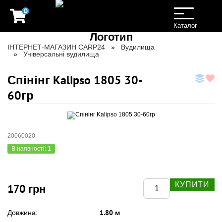
0
Toggle
navigation
Каталог
ІНТЕРНЕТ-МАГАЗИН CARP24
Вудилища
Універсальні вудилища
Спінінг Kalipso 1805 30-
60гр
20060020
В наявності: 1
КУПИТИ
170 грн
1.80 м
Довжина: