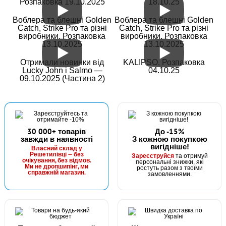
Розпаковка 19.10.2025
18.10.25
Воблера та блешні Golden
Воблера та блешні Golden
Catch, Strike Pro та різні
Catch, Strike Pro та різні
виробники. Розпаковка
виробники. Розпаковка
13.10.2025
13.10.2025
Отримали новинки від
KALIPSO. Розпаковка
Lucky John і Salmo —
04.10.25
09.10.2025 (Частина 2)
30 000+ товарів
До -15%
завжди в наявності
З кожною покупкою
вигідніше!
Власний склад у
Решетилівці — без
Зареєструйся
та отримуй
очікування, без відмов.
персональні знижки, які
Ми не дропшипінг, ми
ростуть разом з твоїми
справжній магазин.
замовленнями.