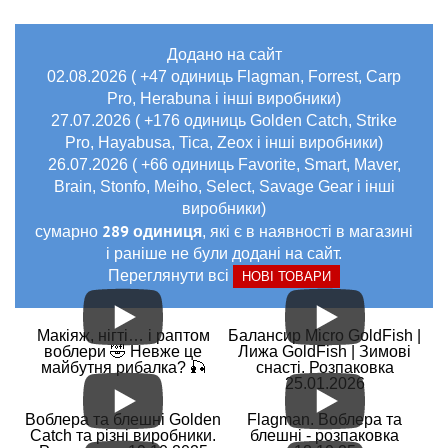
Додано на сайт
02.08.2026 ( +47 одиниць Flagman, Forrest, Carp
Pro, Herabuna і інші виробники)
27.07.2026 ( +176 одиниць Golden Catch, Strike
Pro, Hayabusa, Tica, Zeox і інші виробники)
26.07.2026 ( +66 одиниць Favorite, Smart, Maver,
Brain, Stonfo, Meiho, Select, Savage Gear і інші
виробники)
289 одиниця
сумарно
, які є в наявності в магазині
і раніше не були додані на сайт.
Переглянути всі
НОВІ ТОВАРИ
Макіяж, нігті… і раптом
Балансир Micro GoldFish |
воблери 🤣 Невже це
Лижа GoldFish | Зимові
майбутня рибалка? 🎣
снасті. Розпаковка
25.01.2026
Воблера та блешні Golden
Flagman. Воблера та
Catch та різні виробники.
блешні - розпаковка