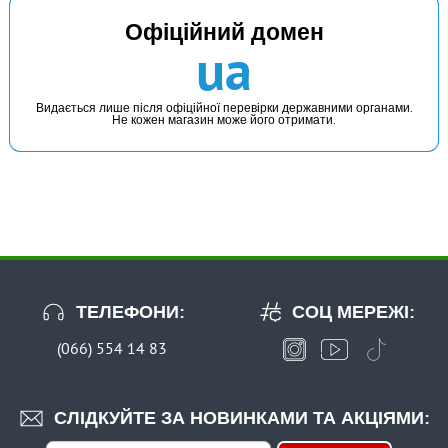
Офіційний домен
В наявності
ua
#404-01-16
15 грн
8 шт.
Видається лише після офіційної перевірки державними органами.
Не кожен магазин може його отримати.
КУПИТИ
Тюльпан класичний SIC Fishing ROI 1.6 (по штучному)
ТЕЛЕФОНИ:
СОЦ МЕРЕЖІ:
(066) 554 14 83
В наявності
#404-01-20
СЛІДКУЙТЕ ЗА НОВИНКАМИ ТА АКЦІЯМИ:
15 грн
1 шт.