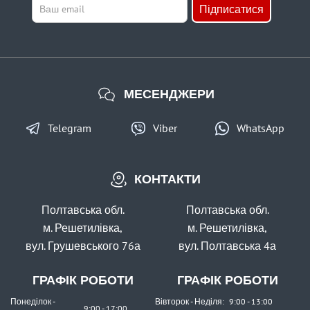
Підписатися
КУПИТИ
Тюльпан класичний SIC Fishing ROI 2.0 (по штучному)
МЕСЕНДЖЕРИ
Telegram
Viber
WhatsApp
КОНТАКТИ
В наявності
#404-01-24
Полтавська обл.
Полтавська обл.
15 грн
4 шт.
м. Решетилівка,
м. Решетилівка,
вул. Грушевського 76а
вул. Полтавська 4а
КУПИТИ
Тюльпан класичний SIC Fishing ROI 2.4 (по штучному)
ГРАФІК РОБОТИ
ГРАФІК РОБОТИ
Понеділок -
Вівторок - Неділя:
9:00 - 13:00
9:00 - 17:00