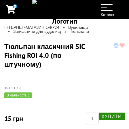
0
Toggle
navigation
Каталог
ІНТЕРНЕТ-МАГАЗИН CARP24
Вудилища
Запчастини для вудилищ
Тюльпани
Тюльпан класичний SIC
Fishing ROI 4.0 (по
штучному)
404-01-40
В наявності: 5
КУПИТИ
15 грн