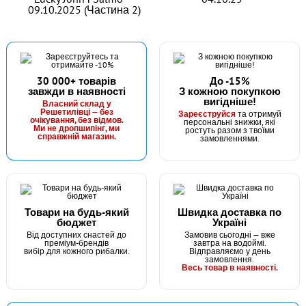
09.10.2025 (Частина 2)
30 000+ товарів
До -15%
завжди в наявності
З кожною покупкою
вигідніше!
В наявності
Власний склад у
Решетилівці — без
Зареєструйся
та отримуй
#404-00-16
очікування, без відмов.
персональні знижки, які
Ми не дропшипінг, ми
ростуть разом з твоїми
15 грн
6 шт.
справжній магазин.
замовленнями.
КУПИТИ
Тюльпан SIC Fishing ROI 1.6 (по штучному)
Товари на будь-який
Швидка доставка по
бюджет
Україні
Від доступних снастей до
Замовив сьогодні — вже
преміум-брендів
завтра на водоймі.
вибір для кожного рибалки.
Відправляємо у день
замовлення.
Весь товар в наявності.