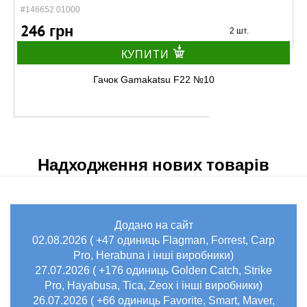
#146652 01000
246 грн
2 шт.
КУПИТИ
Гачок Gamakatsu F22 №10
Надходження нових товарів
Додано на сайт
В наявності
02.08.2026 ( +47 одиниць Flagman, Forrest, Carp
#146652 01200
Pro, Herabuna і інші виробники)
246 грн
3 шт.
27.07.2026 ( +176 одиниць Golden Catch, Strike
Pro, Hayabusa, Tica, Zeox і інші виробники)
КУПИТИ
26.07.2026 ( +66 одиниць Favorite, Smart, Maver,