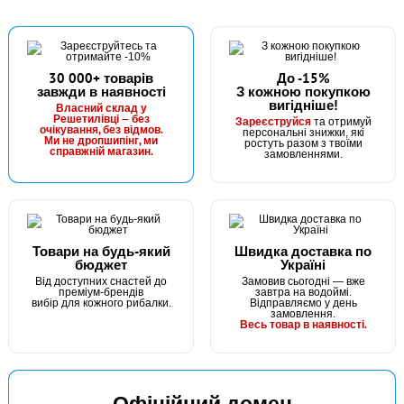
30 000+ товарів
До -15%
завжди в наявності
З кожною покупкою
вигідніше!
В наявності
Власний склад у
Решетилівці — без
Зареєструйся
та отримуй
#146652 00800
очікування, без відмов.
персональні знижки, які
Ми не дропшипінг, ми
ростуть разом з твоїми
246 грн
справжній магазин.
10 шт.
замовленнями.
КУПИТИ
Гачок Gamakatsu F22 №8
Товари на будь-який
Швидка доставка по
бюджет
Україні
Від доступних снастей до
Замовив сьогодні — вже
преміум-брендів
завтра на водоймі.
вибір для кожного рибалки.
Відправляємо у день
замовлення.
Весь товар в наявності.
Офіційний домен