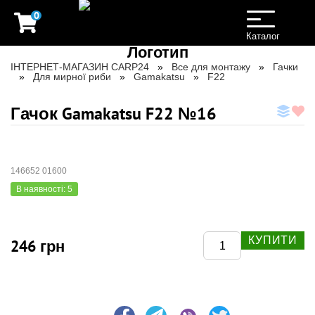
0
Toggle
navigation
Каталог
ІНТЕРНЕТ-МАГАЗИН CARP24
Все для монтажу
Гачки
Для мирної риби
Gamakatsu
F22
Гачок Gamakatsu F22 №16
146652 01600
В наявності: 5
КУПИТИ
246 грн